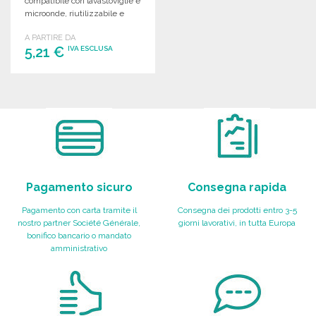
compatibile con lavastoviglie e
microonde, riutilizzabile e
personalizzabile.
A PARTIRE DA
5,21 €
IVA ESCLUSA
ORDINARE
Richiedi un preventivo
Pagamento sicuro
Consegna rapida
Pagamento con carta tramite il
Consegna dei prodotti entro 3-5
nostro partner Société Générale,
giorni lavorativi, in tutta Europa
bonifico bancario o mandato
amministrativo