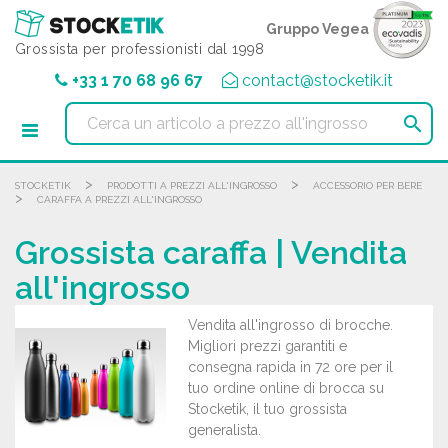
Pannello di gestione dei cookies
Gruppo Vegea
Grossista per professionisti dal 1998
+33 1 70 68 96 67
contact@stocketik.it

>
>
STOCKETIK
PRODOTTI A PREZZI ALL'INGROSSO
ACCESSORIO PER BERE
>
CARAFFA A PREZZI ALL'INGROSSO
Grossista caraffa | Vendita
all'ingrosso
Vendita all'ingrosso di brocche.
Migliori prezzi garantiti e
consegna rapida in 72 ore per il
tuo ordine online di brocca su
Stocketik, il tuo grossista
generalista.