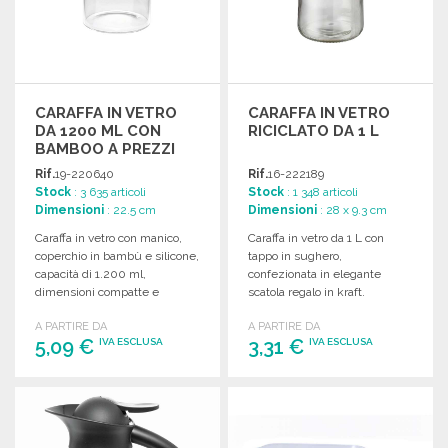
CARAFFA IN VETRO
CARAFFA IN VETRO
DA 1200 ML CON
RICICLATO DA 1 L
BAMBOO A PREZZI
ALL'INGROSSO
Rif.
19-220640
Rif.
16-222189
Stock
: 3 635 articoli
Stock
: 1 348 articoli
Dimensioni
: 22.5 cm
Dimensioni
: 28 x 9.3 cm
Caraffa in vetro con manico,
Caraffa in vetro da 1 L con
coperchio in bambù e silicone,
tappo in sughero,
capacità di 1.200 ml,
confezionata in elegante
dimensioni compatte e
scatola regalo in kraft.
pratiche.
A PARTIRE DA
A PARTIRE DA
5,09 €
3,31 €
IVA ESCLUSA
IVA ESCLUSA
ORDINARE
ORDINARE
Richiedi un preventivo
Richiedi un preventivo