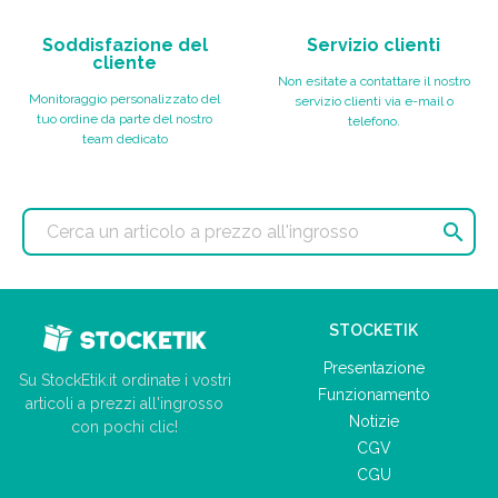
Soddisfazione del
Servizio clienti
cliente
Non esitate a contattare il nostro
Monitoraggio personalizzato del
servizio clienti via e-mail o
tuo ordine da parte del nostro
telefono.
team dedicato

STOCKETIK
Presentazione
Su StockEtik.it ordinate i vostri
Funzionamento
articoli a prezzi all'ingrosso
Notizie
con pochi clic!
CGV
CGU