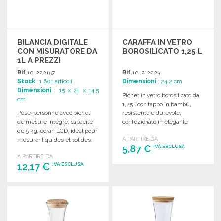
BILANCIA DIGITALE
CARAFFA IN VETRO
CON MISURATORE DA
BOROSILICATO 1,25 L
1L A PREZZI
ALL'INGROSSO
Rif.
10-222157
Rif.
10-212223
Stock
: 1 601 articoli
Dimensioni
: 24.2 cm
Dimensioni
: 15 x 21 x 14.5
Pichet in vetro borosilicato da
cm
1,25 l con tappo in bambù,
Pèse-personne avec pichet
resistente e durevole,
de mesure intégré, capacité
confezionato in elegante
de 5 kg, écran LCD, idéal pour
scatola kraft.
A PARTIRE DA
mesurer liquides et solides.
5,87 €
IVA ESCLUSA
Boîte individuelle incluse.
A PARTIRE DA
12,17 €
IVA ESCLUSA
ORDINARE
Richiedi un preventivo
ORDINARE
Richiedi un preventivo