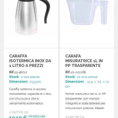
CARAFFA
CARAFA
ISOTERMICA INOX DA
MISURATRICE 1L IN
1 LITRO A PREZZI
PP TRASPARENTE
ALL'INGROSSO
Rif.
19-48212
Rif.
10-221268
Stock
: 2 022 articoli
Stock
: 12 000 articoli
Dimensioni
: 23.5 cm
Dimensioni
: 11.5 x 20 x 11
cm
Caraffa isoterma in acciaio
inossidabile, capacità di 1 litro,
Pichet mesureur da 1L in PP
con chiusura a vite e
trasparente, con manico
versamento automatico.
integrato e scala laterale per
Dimensioni compatte.
misurazioni precise. Ideale
A PARTIRE DA
per ogni cucina.
10,19 €
IVA ESCLUSA
A PARTIRE DA