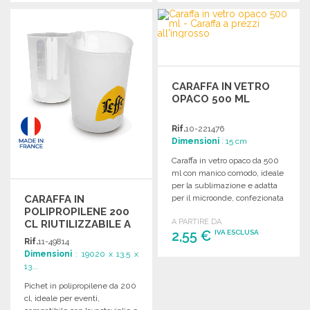
ORDINARE
ORDINARE
Richiedi un preventivo
Richiedi un preventivo
CARAFFA IN VETRO
OPACO 500 ML
Rif.
10-221476
Dimensioni
: 15 cm
Caraffa in vetro opaco da 500
ml con manico comodo, ideale
per la sublimazione e adatta
CARAFFA IN
per il microonde, confezionata
POLIPROPILENE 200
in scatola kraft.
A PARTIRE DA
CL RIUTILIZZABILE A
2,55 €
IVA ESCLUSA
PREZZI
Rif.
11-49814
ALL'INGROSSO
Dimensioni
: 19020 x 13.5 x
13...
ORDINARE
Pichet in polipropilene da 200
Richiedi un preventivo
cl, ideale per eventi,