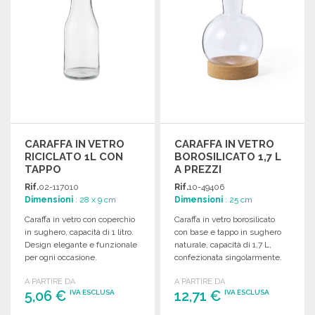
CARAFFA IN VETRO
CARAFFA IN VETRO
RICICLATO 1L CON
BOROSILICATO 1,7 L
TAPPO
A PREZZI
ALL'INGROSSO
Rif.
02-117010
Rif.
10-49406
Dimensioni
: 28 x 9 cm
Dimensioni
: 25 cm
Caraffa in vetro con coperchio
Caraffa in vetro borosilicato
in sughero, capacità di 1 litro.
con base e tappo in sughero
Design elegante e funzionale
naturale, capacità di 1,7 L,
per ogni occasione.
confezionata singolarmente.
A PARTIRE DA
A PARTIRE DA
5,06 €
12,71 €
IVA ESCLUSA
IVA ESCLUSA