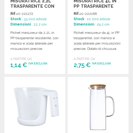
MISURATRICE 2,2L
MISURATRICE 4L IN
TRASPARENTE CON
PP TRASPARENTE
MANICO
Rif.
10-221272
Rif.
10-222166
Stock
: 33 000 articoli
Stock
: 10 000 articoli
Dimensioni
: 22.2 cm
Dimensioni
: 25.2 cm
Pichet mesureur da 2,2L in
Pichet mesureur da 4L in PP
PP trasparente resistente, con
trasparente, con manico e
manico e scala laterale per
scala laterale per misurazioni
misurazioni precise.
precise. Dotato di chiusura
per evitare fuoriuscite.
A PARTIRE DA
A PARTIRE DA
1,14 €
2,75 €
IVA ESCLUSA
IVA ESCLUSA
ORDINARE
ORDINARE
Richiedi un preventivo
Richiedi un preventivo