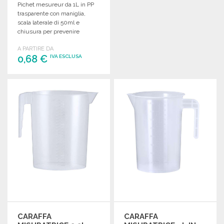
Pichet mesureur da 1L in PP
ORDINARE
trasparente con maniglia,
Richiedi un preventivo
scala laterale di 50ml e
chiusura per prevenire
fuoriuscite.
A PARTIRE DA
0,68 €
IVA ESCLUSA
ORDINARE
Richiedi un preventivo
CARAFFA
CARAFFA