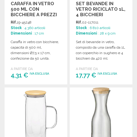
CARAFFA IN VETRO
SET BEVANDE IN
500 ML CON
VETRO RICICLATO 1L,
BICCHIERE A PREZZI
4 BICCHIERI
ALL'INGROSSO
Rif.
19-45248
Rif.
02-117011
Stock
: 4 360 articoli
Stock
: 6 810 articoli
Dimensioni
: 17 cm
Dimensioni
: 28 x 9 cm
Caraffa in vetro con bicchiere,
Set di bevande in vetro,
capacità di 500 ml,
composto da una caraffa da 1L
dimensioni Ø7,5 x 17 cm,
con coperchio in sughero e 4
confezione da 50 unità.
bicchieri da 420 ml.
A PARTIRE DA
A PARTIRE DA
4,31 €
17,77 €
IVA ESCLUSA
IVA ESCLUSA
ORDINARE
ORDINARE
Richiedi un preventivo
Richiedi un preventivo