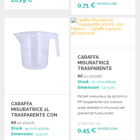
0,71 €
IVA ESCLUSA
ORDINARE
ORDINARE
Richiedi un preventivo
Richiedi un preventivo
CARAFFA
MISURATRICE
TRASPARENTE
500ML CON MANICO
Rif.
10-222167
Stock
: 10 000 articoli
Dimensioni
: 12.5 cm
Pichet mesureur da 500ml in
PP trasparente con manico,
CARAFFA
scala laterale e chiusura per
MISURATRICE 1L
prevenire fuoriuscite.
TRASPARENTE CON
MANICO
Rif.
10-221271
A PARTIRE DA
Stock
: 55 000 articoli
0,45 €
IVA ESCLUSA
Dimensioni
: 13.5 cm