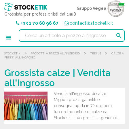
Pannello di gestione dei cookies
Gruppo Vegea
Grossista per professionisti dal 1998
+33 1 70 68 96 67
contact@stocketik.it

>
>
>
STOCKETIK
PRODOTTI A PREZZI ALL'INGROSSO
TESSILE
CALZE A
PREZZI ALL'INGROSSO
Grossista calze | Vendita
all'ingrosso
Vendita all'ingrosso di calze.
Migliori prezzi garantiti e
consegna rapida in 72 ore per il
tuo ordine online di calze da
Stocketik, il tuo grossista generale.