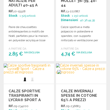
NATALIZIE PER
MOLLET 36-39, 40-
ADULTI 40-45 A
44
PREZZI
Rif.
10-19328
Rif.
13-222687
ALL'INGROSSO
Stock
: 1 529 articoli
Stock
: 1 150 articoli
Dimensioni
: 40,36,44,39
Paire de chaussettes
Calze sportive a metà
antidérapantes à motifs de
polpaccio in poliestere e
Noël, parfaites pour la maison,
spandex, con supporto
en polyester acrylique lisse
rinforzato e ventilazione per
avec doublure chaude.
maggiore comfort durante
A PARTIRE DA
A PARTIRE DA
l'attività fisica. Disponibili in
2,85 €
4,74 €
IVA ESCLUSA
IVA ESCLUSA
diverse taglie.
ORDINARE
ORDINARE
Richiedi un preventivo
Richiedi un preventivo
CALZE SPORTIVE
CALZE INVERNALI
TRASPIRANTI IN
SPESSE IN COTONE
LYCRA® SPORT A
65% A PREZZI
PREZZI
ALL'INGROSSO
Rif.
09-234200
Rif.
09-236683
ALL'INGROSSO