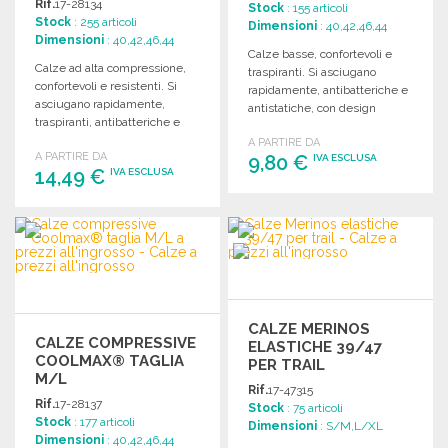
ALL'INGROSSO
Rif.
17-28134
Stock
: 155 articoli
Stock
: 255 articoli
Dimensioni
: 40,42,46,44
Dimensioni
: 40,42,46,44
Calze basse, confortevoli e
Calze ad alta compressione,
traspiranti. Si asciugano
confortevoli e resistenti. Si
rapidamente, antibatteriche e
asciugano rapidamente,
antistatiche, con design
traspiranti, antibatteriche e
preformato per un'ottima
antistatiche, con piedi
A PARTIRE DA
vestibilità.
A PARTIRE DA
preformati.
9,80 €
IVA ESCLUSA
14,49 €
IVA ESCLUSA
ORDINARE
ORDINARE
Richiedi un preventivo
Richiedi un preventivo
CALZE MERINOS
CALZE COMPRESSIVE
ELASTICHE 39/47
COOLMAX® TAGLIA
PER TRAIL
M/L
Rif.
17-47315
Rif.
17-28137
Stock
: 75 articoli
Stock
: 177 articoli
Dimensioni
: S/M,L/XL
Dimensioni
: 40,42,46,44