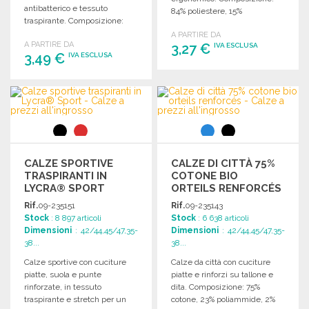
antibatterico e tessuto
84% poliestere, 15%
traspirante. Composizione:
poliammide, 1% elastan.
40% poliestere, 40% cotone,
A PARTIRE DA
A PARTIRE DA
17% poliammide, 3% elastan.
3,27 €
IVA ESCLUSA
3,49 €
IVA ESCLUSA
ORDINARE
ORDINARE
Richiedi un preventivo
Richiedi un preventivo
CALZE SPORTIVE
CALZE DI CITTÀ 75%
TRASPIRANTI IN
COTONE BIO
LYCRA® SPORT
ORTEILS RENFORCÉS
Rif.
09-235151
Rif.
09-235143
Stock
: 8 897 articoli
Stock
: 6 638 articoli
Dimensioni
: 42/44,45/47,35-
Dimensioni
: 42/44,45/47,35-
38...
38...
Calze sportive con cuciture
Calze da città con cuciture
piatte, suola e punte
piatte e rinforzi su tallone e
rinforzate, in tessuto
dita. Composizione: 75%
traspirante e stretch per un
cotone, 23% poliammide, 2%