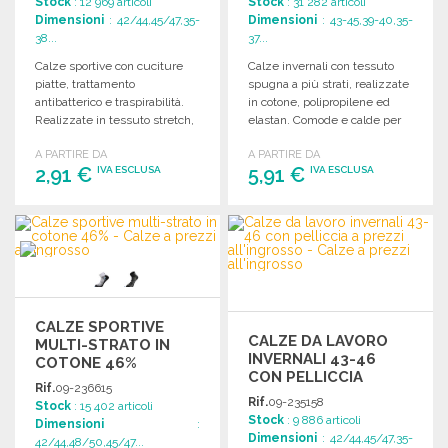
Stock
: 12 969 articoli
Stock
: 31 282 articoli
Dimensioni
: 42/44,45/47,35-
Dimensioni
: 43-45,39-40,35-
38...
37...
Calze sportive con cuciture
Calze invernali con tessuto
piatte, trattamento
spugna a più strati, realizzate
antibatterico e traspirabilità.
in cotone, polipropilene ed
Realizzate in tessuto stretch,
elastan. Comode e calde per
offrono comfort e supporto
ogni occasione.
A PARTIRE DA
A PARTIRE DA
ottimali.
2,91 €
5,91 €
IVA ESCLUSA
IVA ESCLUSA
ORDINARE
ORDINARE
Richiedi un preventivo
Richiedi un preventivo
CALZE SPORTIVE
CALZE DA LAVORO
MULTI-STRATO IN
INVERNALI 43-46
COTONE 46%
CON PELLICCIA
Rif.
09-236615
Rif.
09-235158
Stock
: 15 402 articoli
Stock
: 9 886 articoli
Dimensioni
:
Dimensioni
: 42/44,45/47,35-
42/44,48/50,45/47...