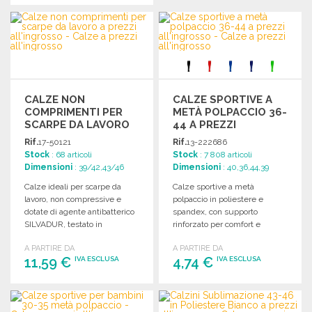
ORDINARE
ORDINARE
Richiedi un preventivo
Richiedi un preventivo
CALZE NON
CALZE SPORTIVE A
COMPRIMENTI PER
METÀ POLPACCIO 36-
SCARPE DA LAVORO
44 A PREZZI
ALL'INGROSSO
Rif.
17-50121
Rif.
13-222686
Stock
: 68 articoli
Stock
: 7 808 articoli
Dimensioni
: 39/42,43/46
Dimensioni
: 40,36,44,39
Calze ideali per scarpe da
Calze sportive a metà
lavoro, non compressive e
polpaccio in poliestere e
dotate di agente antibatterico
spandex, con supporto
SILVADUR, testato in
rinforzato per comfort e
laboratorio.
ventilazione. Taglie: 36-39,
A PARTIRE DA
A PARTIRE DA
40-44.
11,59 €
4,74 €
IVA ESCLUSA
IVA ESCLUSA
ORDINARE
ORDINARE