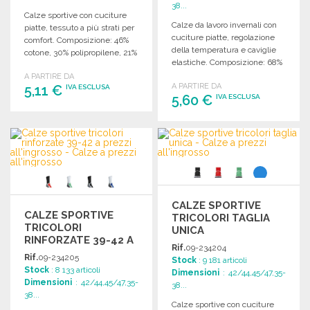
38...
Calze sportive con cuciture
Calze da lavoro invernali con
piatte, tessuto a più strati per
cuciture piatte, regolazione
comfort. Composizione: 46%
della temperatura e caviglie
cotone, 30% polipropilene, 21%
elastiche. Composizione: 68%
poliammide, 2% elastan.
poliestere, 18% poliammide.
A PARTIRE DA
A PARTIRE DA
5,11 €
IVA ESCLUSA
5,60 €
IVA ESCLUSA
ORDINARE
ORDINARE
Richiedi un preventivo
Richiedi un preventivo
CALZE SPORTIVE
CALZE SPORTIVE
TRICOLORI TAGLIA
TRICOLORI
UNICA
RINFORZATE 39-42 A
Rif.
09-234204
PREZZI
Rif.
09-234205
Stock
: 9 181 articoli
ALL'INGROSSO
Stock
: 8 133 articoli
Dimensioni
: 42/44,45/47,35-
Dimensioni
: 42/44,45/47,35-
38...
38...
Calze sportive con cuciture