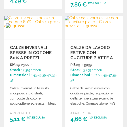
4,29 €
7,86 €
IVA ESCLUSA
ORDINARE
ORDINARE
Richiedi un preventivo
Richiedi un preventivo
CALZE INVERNALI
CALZE DA LAVORO
SPESSE IN COTONE
ESTIVE CON
80% A PREZZI
CUCITURE PIATTE A
ALL'INGROSSO
PREZZI
Rif.
09-236684
Rif.
09-235159
ALL'INGROSSO
Stock
: 7 315 articoli
Stock
: 3 259 articoli
Dimensioni
: 43-45,39-40,35-
Dimensioni
: 42/44,45/47,35-
37...
38...
Calze invernali in tessuto
Calze da lavoro estive con
spugnoso a più strati,
cuciture piatte, regolazione
composte da cotone,
della temperatura e caviglie
polipropilene ed elastan. Ideali
elastiche. Composizione: 79%
per il freddo.
polyamide, 11% polyester, 8%
A PARTIRE DA
A PARTIRE DA
polypropylène, 2% elastan.
5,11 €
4,66 €
IVA ESCLUSA
IVA ESCLUSA