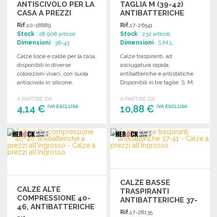
ANTISCIVOLO PER LA
TAGLIA M (39-42)
CASA A PREZZI
ANTIBATTERICHE
ALL'INGROSSO
Rif.
10-18889
Rif.
17-26541
Stock
: 28 908 articoli
Stock
: 232 articoli
Dimensioni
: 36-43
Dimensioni
: S,M,L
Calze lisce e calde per la casa,
Calze traspiranti, ad
disponibili in diverse
asciugatura rapida,
colorazioni vivaci, con suola
antibatteriche e antistatiche.
antiscivolo in silicone.
Disponibili in tre taglie: S, M,
L.
A PARTIRE DA
A PARTIRE DA
4,14 €
10,88 €
IVA ESCLUSA
IVA ESCLUSA
ORDINARE
ORDINARE
Richiedi un preventivo
Richiedi un preventivo
CALZE BASSE
CALZE ALTE
TRASPIRANTI
COMPRESSIONE 40-
ANTIBATTERICHE 37-
46, ANTIBATTERICHE
41 A PREZZI
Rif.
17-28135