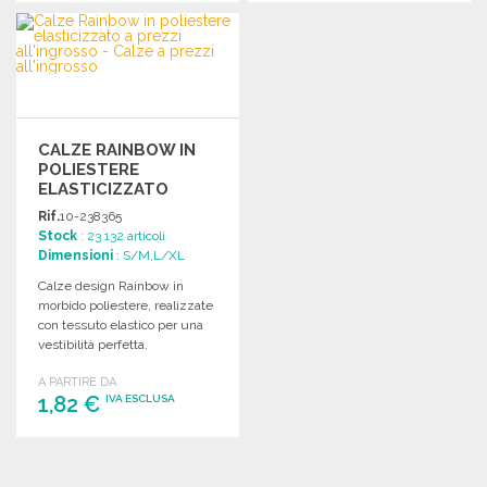
ORDINARE
ORDINARE
Richiedi un preventivo
Richiedi un preventivo
CALZE RAINBOW IN
POLIESTERE
ELASTICIZZATO
Rif.
10-238365
Stock
: 23 132 articoli
Dimensioni
: S/M,L/XL
Calze design Rainbow in
morbido poliestere, realizzate
con tessuto elastico per una
vestibilità perfetta.
A PARTIRE DA
1,82 €
IVA ESCLUSA
ORDINARE
Richiedi un preventivo