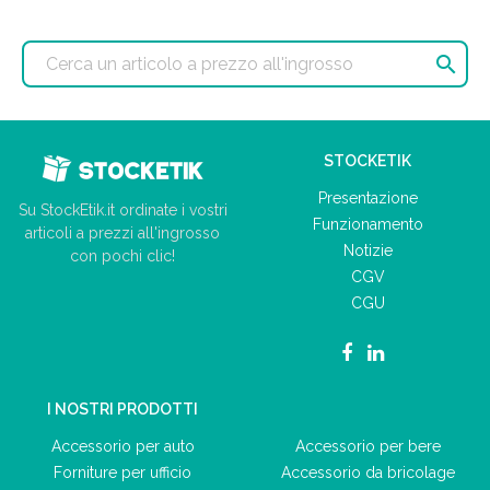

STOCKETIK
Presentazione
Su StockEtik.it ordinate i vostri
Funzionamento
articoli a prezzi all'ingrosso
Notizie
con pochi clic!
CGV
CGU
I NOSTRI PRODOTTI
Accessorio per auto
Accessorio per bere
Forniture per ufficio
Accessorio da bricolage