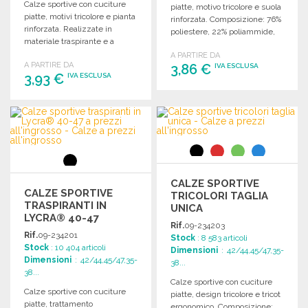
Calze sportive con cuciture
piatte, motivo tricolore e suola
piatte, motivi tricolore e pianta
rinforzata. Composizione: 76%
rinforzata. Realizzate in
poliestere, 22% poliammide,
materiale traspirante e a
2% elastan.
rapida asciugatura.
A PARTIRE DA
A PARTIRE DA
3,86 €
IVA ESCLUSA
3,93 €
IVA ESCLUSA
ORDINARE
ORDINARE
Richiedi un preventivo
Richiedi un preventivo
CALZE SPORTIVE
CALZE SPORTIVE
TRICOLORI TAGLIA
TRASPIRANTI IN
UNICA
LYCRA® 40-47
Rif.
09-234203
Rif.
09-234201
Stock
: 8 583 articoli
Stock
: 10 404 articoli
Dimensioni
: 42/44,45/47,35-
Dimensioni
: 42/44,45/47,35-
38...
38...
Calze sportive con cuciture
Calze sportive con cuciture
piatte, design tricolore e tricot
piatte, trattamento
ergonomico. Composizione: