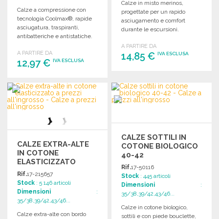
Calze in misto merinos,
Calze a compressione con
progettate per un rapido
tecnologia Coolmax®, rapide
asciugamento e comfort
asciugatura, traspiranti,
durante le escursioni.
antibatteriche e antistatiche.
Disponibili in diverse taglie.
Design preformato per
A PARTIRE DA
A PARTIRE DA
maggiore comfort.
14,85 €
IVA ESCLUSA
12,97 €
IVA ESCLUSA
ORDINARE
ORDINARE
Richiedi un preventivo
Richiedi un preventivo
CALZE SOTTILI IN
CALZE EXTRA-ALTE
COTONE BIOLOGICO
IN COTONE
40-42
ELASTICIZZATO
Rif.
17-50116
Rif.
17-215657
Stock
: 445 articoli
Stock
: 5 146 articoli
Dimensioni
:
Dimensioni
:
35/38,39/42,43/46...
35/38,39/42,43/46...
Calze in cotone biologico,
Calze extra-alte con bordo
sottili e con piede bouclette,