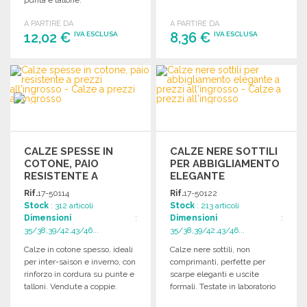
Compressione dégressive.
A PARTIRE DA
A PARTIRE DA
12,02 €
8,36 €
IVA ESCLUSA
IVA ESCLUSA
ORDINARE
ORDINARE
Richiedi un preventivo
Richiedi un preventivo
CALZE SPESSE IN
CALZE NERE SOTTILI
COTONE, PAIO
PER ABBIGLIAMENTO
RESISTENTE A
ELEGANTE
PREZZI
Rif.
17-50114
Rif.
17-50122
ALL'INGROSSO
Stock
: 312 articoli
Stock
: 213 articoli
Dimensioni
:
Dimensioni
:
35/38,39/42,43/46...
35/38,39/42,43/46...
Calze in cotone spesso, ideali
Calze nere sottili, non
per inter-saison e inverno, con
comprimanti, perfette per
rinforzo in cordura su punte e
scarpe eleganti e uscite
talloni. Vendute a coppie.
formali. Testate in laboratorio
per qualità e comfort.