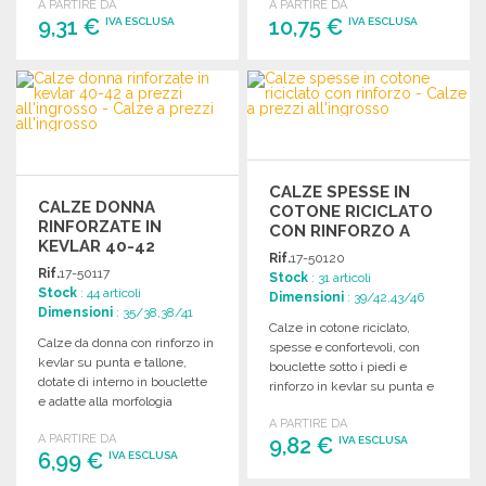
A PARTIRE DA
A PARTIRE DA
9,31 €
10,75 €
IVA ESCLUSA
IVA ESCLUSA
ORDINARE
ORDINARE
Richiedi un preventivo
Richiedi un preventivo
CALZE SPESSE IN
CALZE DONNA
COTONE RICICLATO
RINFORZATE IN
CON RINFORZO A
KEVLAR 40-42
PREZZI
Rif.
17-50120
ALL'INGROSSO
Rif.
17-50117
Stock
: 31 articoli
Stock
: 44 articoli
Dimensioni
: 39/42,43/46
Dimensioni
: 35/38,38/41
Calze in cotone riciclato,
Calze da donna con rinforzo in
spesse e confortevoli, con
kevlar su punta e tallone,
bouclette sotto i piedi e
dotate di interno in bouclette
rinforzo in kevlar su punta e
e adatte alla morfologia
tallone.
femminile.
A PARTIRE DA
A PARTIRE DA
9,82 €
IVA ESCLUSA
6,99 €
IVA ESCLUSA