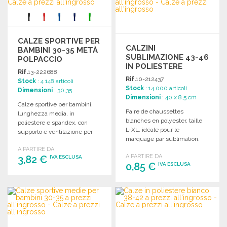
Richiedi un preventivo
Richiedi un preventivo
CALZE SPORTIVE PER
CALZINI
BAMBINI 30-35 METÀ
SUBLIMAZIONE 43-46
POLPACCIO
IN POLIESTERE
Rif.
13-222688
BIANCO A PREZZI
Rif.
10-212437
Stock
: 4 148 articoli
ALL'INGROSSO
Stock
: 14 000 articoli
Dimensioni
: 30,35
Dimensioni
: 40 x 8.5 cm
Calze sportive per bambini,
Paire de chaussettes
lunghezza media, in
blanches en polyester, taille
poliestere e spandex, con
L-XL, idéale pour le
supporto e ventilazione per
marquage par sublimation.
massimo comfort durante
Parfaites pour
A PARTIRE DA
l'attività sportiva. Taglie: 30-
A PARTIRE DA
3,82 €
personnalisations.
IVA ESCLUSA
35.
0,85 €
IVA ESCLUSA
ORDINARE
ORDINARE
Richiedi un preventivo
Richiedi un preventivo