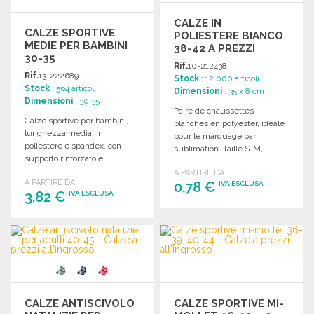
CALZE IN
CALZE SPORTIVE
POLIESTERE BIANCO
MEDIE PER BAMBINI
38-42 A PREZZI
30-35
ALL'INGROSSO
Rif.
10-212438
Rif.
13-222689
Stock
: 12 000 articoli
Stock
: 564 articoli
Dimensioni
: 35 x 8 cm
Dimensioni
: 30,35
Paire de chaussettes
Calze sportive per bambini,
blanches en polyester, idéale
lunghezza media, in
pour le marquage par
poliestere e spandex, con
sublimation. Taille S-M,
supporto rinforzato e
parfaite pour la
ventilazione. Taglie: 30-35.
A PARTIRE DA
personnalisation.
A PARTIRE DA
0,78 €
IVA ESCLUSA
3,82 €
IVA ESCLUSA
ORDINARE
ORDINARE
Richiedi un preventivo
Richiedi un preventivo
CALZE ANTISCIVOLO
CALZE SPORTIVE MI-