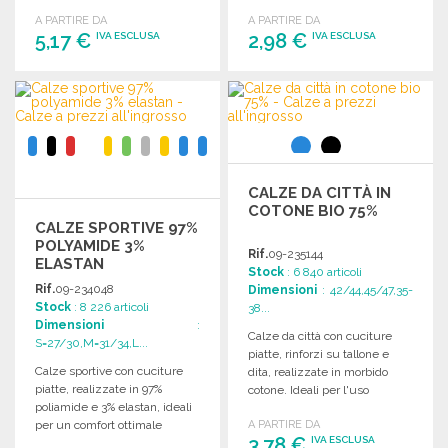
comfort ottimale.
elastan.
A PARTIRE DA
A PARTIRE DA
5,17 €
2,98 €
IVA ESCLUSA
IVA ESCLUSA
ORDINARE
ORDINARE
Richiedi un preventivo
Richiedi un preventivo
CALZE DA CITTÀ IN
COTONE BIO 75%
CALZE SPORTIVE 97%
POLYAMIDE 3%
Rif.
09-235144
ELASTAN
Stock
: 6 840 articoli
Rif.
09-234048
Dimensioni
: 42/44,45/47,35-
Stock
: 8 226 articoli
38...
Dimensioni
:
Calze da città con cuciture
S=27/30,M=31/34,L...
piatte, rinforzi su tallone e
Calze sportive con cuciture
dita, realizzate in morbido
piatte, realizzate in 97%
cotone. Ideali per l'uso
poliamide e 3% elastan, ideali
quotidiano.
per un comfort ottimale
A PARTIRE DA
3,78 €
IVA ESCLUSA
durante l'attività fisica.