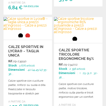
A PARTIRE DA
6,84 €
IVA ESCLUSA
ORDINARE
Richiedi un preventivo
ORDINARE
Richiedi un preventivo
CALZE SPORTIVE IN
CALZE SPORTIVE
LYCRA® - TAGLIA
TRICOLORE
UNICA
ERGONOMICHE 85%
Rif.
09-235150
POLYAMIDE
Rif.
09-234202
Stock
: 3 676 articoli
Stock
: 2 396 articoli
Dimensioni
: 42/44,45/47,35-
Dimensioni
: I 25-31,II 32-
38...
38,...
Calze sportive con cuciture
Calze sportive con cuciture
piatte, rinforzi su suola e dita.
piatte, motivo tricolore,
Realizzate in tessuto
rinforzo sulla pianta e tricot
traspirante e stretch per
ergonomico per un comfort
massimo comfort.
ottimale durante l'attività
A PARTIRE DA
A PARTIRE DA
fisica.
IVA ESCLUSA