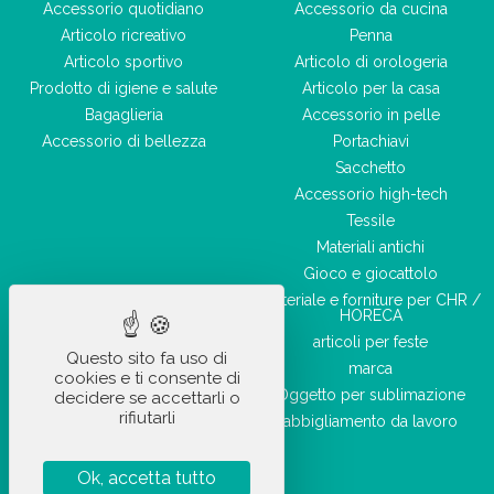
Accessorio quotidiano
Accessorio da cucina
Articolo ricreativo
Penna
Articolo sportivo
Articolo di orologeria
Prodotto di igiene e salute
Articolo per la casa
Bagaglieria
Accessorio in pelle
Accessorio di bellezza
Portachiavi
Sacchetto
Accessorio high-tech
Tessile
Materiali antichi
Gioco e giocattolo
Materiale e forniture per CHR /
HORECA
articoli per feste
Questo sito fa uso di
marca
cookies e ti consente di
Oggetto per sublimazione
decidere se accettarli o
rifiutarli
abbigliamento da lavoro
Ok, accetta tutto