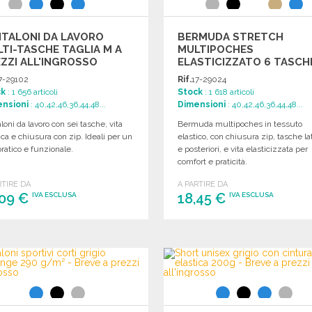
TALONI DA LAVORO
BERMUDA STRETCH
TI-TASCHE TAGLIA M A
MULTIPOCHES
ZZI ALL'INGROSSO
ELASTICIZZATO 6 TASCH
PREZZI ALL'INGROSSO
7-29102
Rif.
17-29024
ck
: 1 656 articoli
Stock
: 1 618 articoli
nsioni
: 40,42,46,36,44,48...
Dimensioni
: 40,42,46,36,44,48...
loni da lavoro con sei tasche, vita
Bermuda multipoches in tessuto
ica e chiusura con zip. Ideali per un
elastico, con chiusura zip, tasche lat
ratico e funzionale.
e posteriori, e vita elasticizzata per
comfort e praticità.
RTIRE DA
A PARTIRE DA
,09 €
18,45 €
IVA ESCLUSA
IVA ESCLUSA
ORDINARE
ORDINARE
Richiedi un preventivo
Richiedi un preventivo