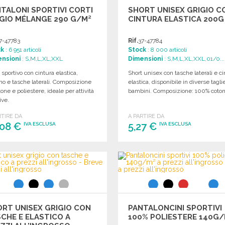
TALONI SPORTIVI CORTI
SHORT UNISEX GRIGIO C
GIO MÉLANGE 290 G/M²
CINTURA ELASTICA 200G
7-47783
Rif.
37-47784
ck
: 6 951 articoli
Stock
: 8 000 articoli
nsioni
: S,M,L,XL,XXL
Dimensioni
: S,M,L,XL,XXL,01/0...
 sportivo con cintura elastica,
Short unisex con tasche laterali e ci
no e tasche laterali. Composizione
elastica, disponibile in diverse tagli
tone e poliestere, ideale per attività
bambini. Composizione: 100% coton
ive.
RTIRE DA
A PARTIRE DA
,08 €
5,27 €
IVA ESCLUSA
IVA ESCLUSA
ORDINARE
ORDINARE
Richiedi un preventivo
Richiedi un preventivo
RT UNISEX GRIGIO CON
PANTALONCINI SPORTIVI
CHE E ELASTICO A
100% POLIESTERE 140G/