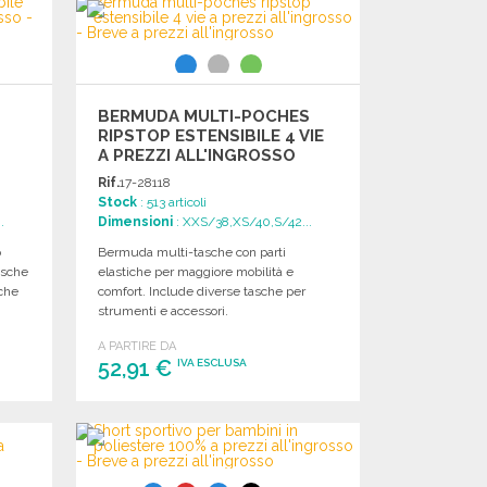
BERMUDA MULTI-POCHES
RIPSTOP ESTENSIBILE 4 VIE
A PREZZI ALL'INGROSSO
Rif.
17-28118
Stock
: 513 articoli
.
Dimensioni
: XXS/38,XS/40,S/42...
o
Bermuda multi-tasche con parti
asche
elastiche per maggiore mobilità e
sche
comfort. Include diverse tasche per
strumenti e accessori.
A PARTIRE DA
52,91 €
IVA ESCLUSA
ORDINARE
Richiedi un preventivo