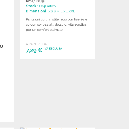
Rif.
17-28794
Stock
: 1 841 articoli
Dimensioni
: XS,S,M,L,XL,XXL
Pantaloni corti in stile rétro con liserés e
cordon contrastati, dotati di vita elastica
per un comfort ottimale.
A PARTIRE DA
RO
7,29 €
IVA ESCLUSA
ORDINARE
Richiedi un preventivo