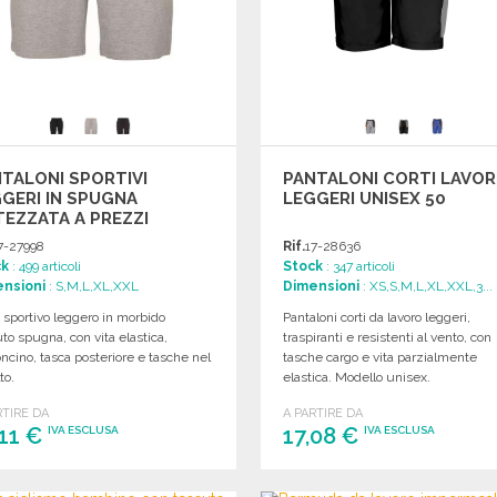
TALONI SPORTIVI
PANTALONI CORTI LAVO
GERI IN SPUGNA
LEGGERI UNISEX 50
EZZATA A PREZZI
'INGROSSO
7-27998
Rif.
17-28636
ck
: 499 articoli
Stock
: 347 articoli
nsioni
: S,M,L,XL,XXL
Dimensioni
: XS,S,M,L,XL,XXL,3...
 sportivo leggero in morbido
Pantaloni corti da lavoro leggeri,
to spugna, con vita elastica,
traspiranti e resistenti al vento, con
ncino, tasca posteriore e tasche nel
tasche cargo e vita parzialmente
to.
elastica. Modello unisex.
RTIRE DA
A PARTIRE DA
,11 €
17,08 €
IVA ESCLUSA
IVA ESCLUSA
ORDINARE
ORDINARE