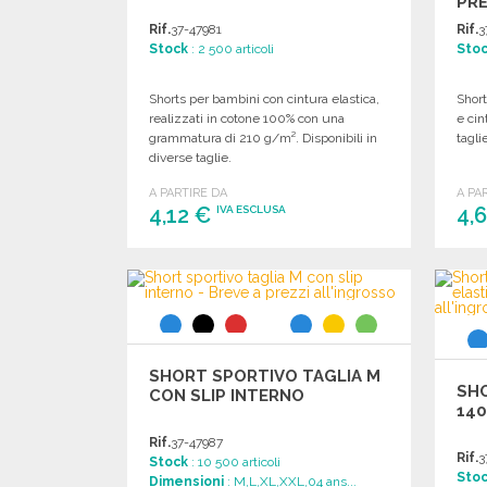
PRE
Rif.
37-47981
Rif.
3
Stock
: 2 500 articoli
Sto
Shorts per bambini con cintura elastica,
Short
realizzati in cotone 100% con una
e cin
grammatura di 210 g/m². Disponibili in
tagli
diverse taglie.
A PARTIRE DA
A PA
4,12 €
4,
IVA ESCLUSA
ORDINARE
Richiedi un preventivo
SHORT SPORTIVO TAGLIA M
SH
CON SLIP INTERNO
140
Rif.
37-47987
Rif.
3
Stock
: 10 500 articoli
Sto
Dimensioni
: M,L,XL,XXL,04 ans...