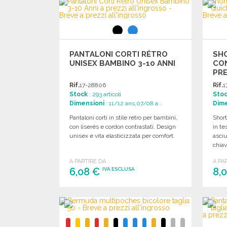
Richiedi un preventivo
PANTALONI CORTI RÉTRO
SH
UNISEX BAMBINO 3-10 ANNI
CON
PRE
Rif.
17-28806
Rif.
1
Stock
: 293 articoli
Sto
Dimensioni
: 11/12 ans,07/08 a...
Dime
Pantaloni corti in stile rétro per bambini,
Short
con liserés e cordon contrastati. Design
in te
unisex e vita elasticizzata per comfort.
asciu
chiav
A PARTIRE DA
A PA
6,08 €
8,
IVA ESCLUSA
ORDINARE
Richiedi un preventivo