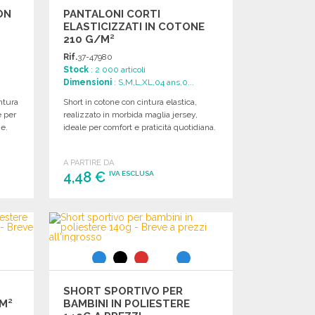
ON
PANTALONI CORTI
ELASTICIZZATI IN COTONE
210 G/M²
Rif.
37-47980
Stock
: 2 000 articoli
Dimensioni
: S,M,L,XL,04 ans,0...
ntura
Short in cotone con cintura elastica,
e per
realizzato in morbida maglia jersey,
e.
ideale per comfort e praticità quotidiana.
A PARTIRE DA
4,48 €
IVA ESCLUSA
ORDINARE
Richiedi un preventivo
SHORT SPORTIVO PER
M²
BAMBINI IN POLIESTERE