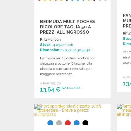
PAN
MUL
BERMUDA MULTIPOCHES
PRE
BICOLORE TAGLIA 50 A
PREZZI ALL'INGROSSO
Rif.
1
Sto
Rif.
17-29023
Dime
Stock
: 4 034 articoli
Dimensioni
: 40,42,46,36,44,48...
Panta
elast
Bermuda multipoches bicolore con
uso p
chiusura a bottone, 6 tasche, vita
elastica e cuciture rinforzate per
maggiore resistenza.
A PA
13
A PARTIRE DA
13,64 €
IVA ESCLUSA
ORDINARE
Richiedi un preventivo