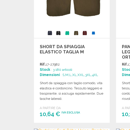
SHORT DA SPIAGGIA
PAN
ELASTICO TAGLIA M
LEG
ORT
ALL
Rif.
17-27982
Rif.
1
Stock
: 3 180 articoli
Sto
Dimensioni
: S,M,L,XL,XXL,3XL,4XL
Dime
Short da spiaggia con taglio comodo, vita
Short
elastica e cordoncino. Tessuto leggero e
tessu
traspirante, si asciuga rapidamente. Due
cordo
tasche laterali.
risvol
A PARTIRE DA
A PA
10,64 €
10
IVA ESCLUSA
ORDINARE