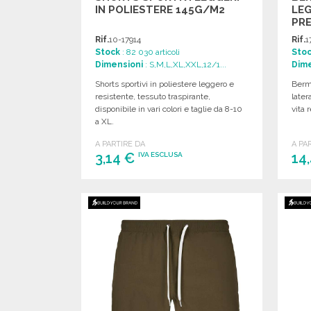
IN POLIESTERE 145G/M2
LEG
PRE
Rif.
10-17914
Rif.
1
Stock
: 82 030 articoli
Sto
Dimensioni
: S,M,L,XL,XXL,12/1...
Dime
Shorts sportivi in poliestere leggero e
Berm
resistente, tessuto traspirante,
later
disponibile in vari colori e taglie da 8-10
vita 
a XL.
A PARTIRE DA
A PA
3,14 €
14
IVA ESCLUSA
ORDINARE
Richiedi un preventivo