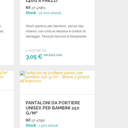
140G A PREZZI
ALL'INGROSSO
Rif.
37-47983
Stock
: 10 000 articoli
n
Short sportivo per bambini, senza slip
io.
interno, con cintura elastica e cordon di
0
serraggio. Tessuto tecnico e traspirante.
A PARTIRE DA
3,05 €
IVA ESCLUSA
ORDINARE
Richiedi un preventivo
PANTALONI DA PORTIERE
UNISEX PER BAMBINI 250
G/M²
Rif.
37-47992
Stock
: 1 500 articoli