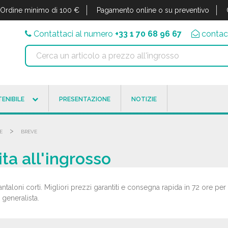
Ordine minimo di 100 €
Pagamento online o su preventivo
Contattaci al numero
+33 1 70 68 96 67
contac
ENIBILE
PRESENTAZIONE
NOTIZIE
>
E
BREVE
ita all'ingrosso
ntaloni corti. Migliori prezzi garantiti e consegna rapida in 72 ore per 
a generalista.