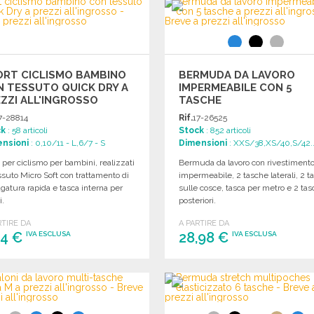
Richiedi un preventivo
Richiedi un preventivo
ORT CICLISMO BAMBINO
BERMUDA DA LAVORO
 TESSUTO QUICK DRY A
IMPERMEABILE CON 5
ZZI ALL'INGROSSO
TASCHE
7-28814
Rif.
17-26525
ck
: 58 articoli
Stock
: 852 articoli
nsioni
: 0,10/11 - L,6/7 - S
Dimensioni
: XXS/38,XS/40,S/42..
 per ciclismo per bambini, realizzati
Bermuda da lavoro con rivestiment
ssuto Micro Soft con trattamento di
impermeabile, 2 tasche laterali, 2 t
gatura rapida e tasca interna per
sulle cosce, tasca per metro e 2 ta
i.
posteriori.
RTIRE DA
A PARTIRE DA
04 €
28,98 €
IVA ESCLUSA
IVA ESCLUSA
ORDINARE
ORDINARE
Richiedi un preventivo
Richiedi un preventivo