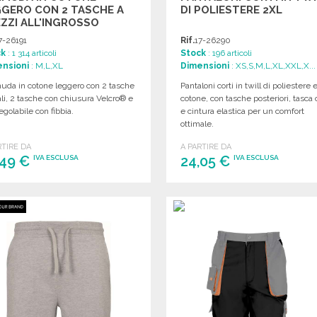
GERO CON 2 TASCHE A
DI POLIESTERE 2XL
ZZI ALL'INGROSSO
7-26191
Rif.
17-26290
ck
: 1 314 articoli
Stock
: 196 articoli
nsioni
: M,L,XL
Dimensioni
: XS,S,M,L,XL,XXL,X...
uda in cotone leggero con 2 tasche
Pantaloni corti in twill di poliestere 
ali, 2 tasche con chiusura Velcro® e
cotone, con tasche posteriori, tasca 
regolabile con fibbia.
e cintura elastica per un comfort
ottimale.
RTIRE DA
A PARTIRE DA
,49 €
24,05 €
IVA ESCLUSA
IVA ESCLUSA
ORDINARE
ORDINARE
Richiedi un preventivo
Richiedi un preventivo