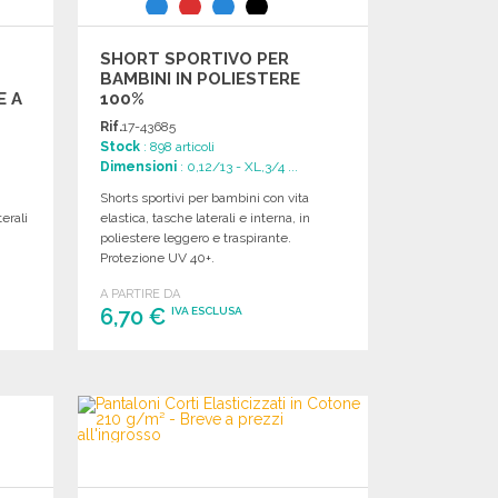
SHORT SPORTIVO PER
BAMBINI IN POLIESTERE
E A
100%
Rif.
17-43685
Stock
: 898 articoli
Dimensioni
: 0,12/13 - XL,3/4 ...
Shorts sportivi per bambini con vita
erali
elastica, tasche laterali e interna, in
poliestere leggero e traspirante.
Protezione UV 40+.
A PARTIRE DA
6,70 €
IVA ESCLUSA
ORDINARE
Richiedi un preventivo