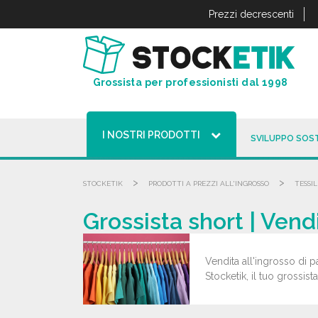
Pannello di gestione dei cookies
Prezzi decrescenti
Grossista per professionisti dal 1998
I NOSTRI PRODOTTI
SVILUPPO SOST
>
>
STOCKETIK
PRODOTTI A PREZZI ALL'INGROSSO
TESSIL
Grossista short | Vend
Vendita all'ingrosso di pa
Stocketik, il tuo grossist