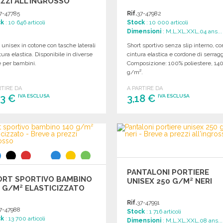
ZZI ALL'INGROSSO
7-47785
Rif.
37-47982
ck
: 10 646 articoli
Stock
: 10 000 articoli
Dimensioni
: M,L,XL,XXL,04 ans...
 unisex in cotone con tasche laterali
Short sportivo senza slip interno, co
tura elastica. Disponibile in diverse
cintura elastica e cordone di serragg
e per bambini.
Composizione: 100% poliestere, 14
g/m².
RTIRE DA
A PARTIRE DA
63 €
3,18 €
IVA ESCLUSA
IVA ESCLUSA
ORDINARE
ORDINARE
Richiedi un preventivo
Richiedi un preventivo
PANTALONI PORTIERE
ORT SPORTIVO BAMBINO
UNISEX 250 G/M² NERI
 G/M² ELASTICIZZATO
Rif.
37-47991
7-47988
Stock
: 1 716 articoli
ck
: 13 700 articoli
Dimensioni
: M,L,XL,XXL,08 ans...