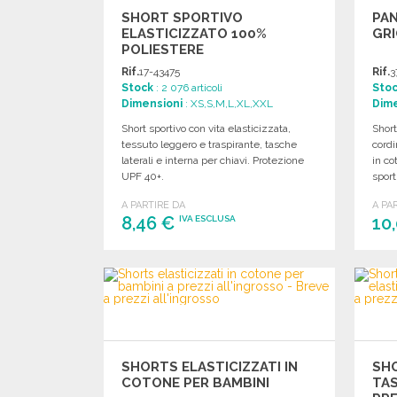
SHORT SPORTIVO
PAN
ELASTICIZZATO 100%
GRI
POLIESTERE
Rif.
17-43475
Rif.
3
Stock
: 2 076 articoli
Sto
Dimensioni
: XS,S,M,L,XL,XXL
Dime
Short sportivo con vita elasticizzata,
Short
tessuto leggero e traspirante, tasche
cordi
laterali e interna per chiavi. Protezione
in co
UPF 40+.
sport
A PARTIRE DA
A PA
8,46 €
10
IVA ESCLUSA
ORDINARE
Richiedi un preventivo
SHORTS ELASTICIZZATI IN
SHO
COTONE PER BAMBINI
TAS