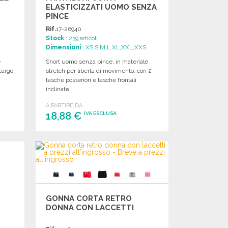
ELASTICIZZATI UOMO SENZA
PINCE
Rif.
17-26940
Stock
: 239 articoli
Dimensioni
: XS,S,M,L,XL,XXL,XXS
e
Short uomo senza pince, in materiale
cargo
stretch per libertà di movimento, con 2
tasche posteriori e tasche frontali
inclinate.
A PARTIRE DA
18,88 €
IVA ESCLUSA
ORDINARE
Richiedi un preventivo
GONNA CORTA RETRO
DONNA CON LACCETTI