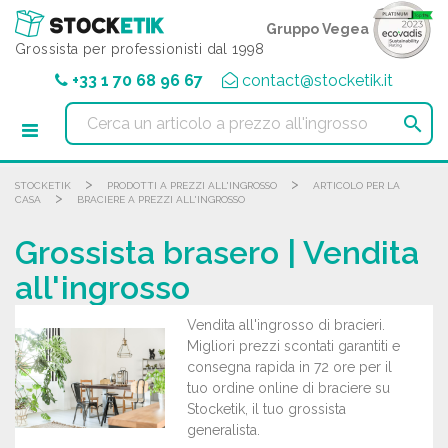
Pannello di gestione dei cookies
Gruppo Vegea
Grossista per professionisti dal 1998
+33 1 70 68 96 67
contact@stocketik.it

>
>
STOCKETIK
PRODOTTI A PREZZI ALL'INGROSSO
ARTICOLO PER LA
>
CASA
BRACIERE A PREZZI ALL'INGROSSO
Grossista brasero | Vendita
all'ingrosso
Vendita all'ingrosso di bracieri.
Migliori prezzi scontati garantiti e
consegna rapida in 72 ore per il
tuo ordine online di braciere su
Stocketik, il tuo grossista
generalista.