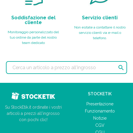
Soddisfazione del
Servizio clienti
cliente
Non esitate a contattare il nostro
Monitoraggio personalizzato del
servizio clienti via e-mail o
tuo ordine da parte del nostro
telefono.
team dedicato

STOCKETIK
Presentazione
Su StockEtik.it ordinate i vostri
Funzionamento
articoli a prezzi all'ingrosso
Notizie
con pochi clic!
CGV
CGU