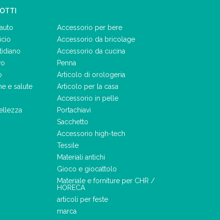
DOTTI
auto
Accessorio per bere
icio
Accessorio da bricolage
tidiano
Accessorio da cucina
vo
Penna
o
Articolo di orologeria
ne e salute
Articolo per la casa
Accessorio in pelle
ellezza
Portachiavi
Sacchetto
Accessorio high-tech
Tessile
Materiali antichi
Gioco e giocattolo
Materiale e forniture per CHR /
HORECA
articoli per feste
marca