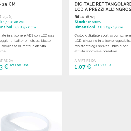
 25 CM
DIGITALE RETTANGOLAR
LCD A PREZZI ALL'INGRO
6-25265
Rif.
10-18703
ck
: 7 428 articoli
Stock
: 16 articoli
nsioni
: 3 x 8.5 x 6 cm
Dimensioni
: 2.8 x 25 x 1.5 cm
iale in silicone e ABS con LED rossi
Orologio digitale sportivo con scher
ggianti, batterie incluse, ideale
LCD, cinturino in silicone regolabile
a sicurezza durante le attività
resistente agli spruzzi, ideale per
rne.
attività sportive e ricreative.
RTIRE DA
A PARTIRE DA
63 €
1,07 €
IVA ESCLUSA
IVA ESCLUSA
ORDINARE
ORDINARE
Richiedi un preventivo
Richiedi un preventivo