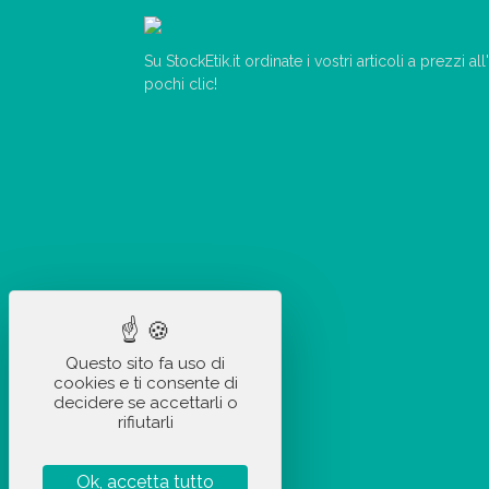
Su StockEtik.it ordinate i vostri articoli a prezzi a
pochi clic!
Questo sito fa uso di
cookies e ti consente di
decidere se accettarli o
rifiutarli
Ok, accetta tutto