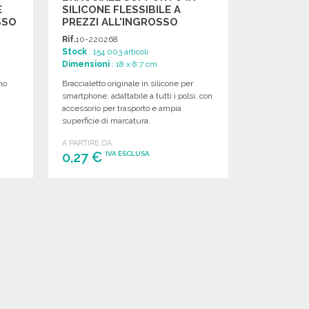
E
SILICONE FLESSIBILE A
SSO
PREZZI ALL'INGROSSO
Rif.
10-220268
Stock
: 154 003 articoli
Dimensioni
: 18 x 8.7 cm
mo
Braccialetto originale in silicone per
,
smartphone, adattabile a tutti i polsi, con
accessorio per trasporto e ampia
superficie di marcatura.
A PARTIRE DA
0,27 €
IVA ESCLUSA
ORDINARE
Richiedi un preventivo