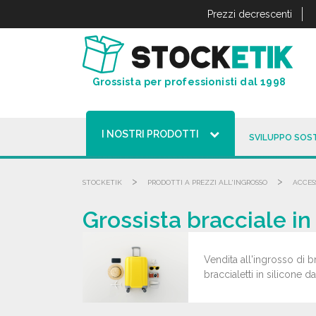
Pannello di gestione dei cookies
Prezzi decrescenti
Grossista per professionisti dal 1998
I NOSTRI PRODOTTI
SVILUPPO SOST
>
>
STOCKETIK
PRODOTTI A PREZZI ALL'INGROSSO
ACCES
Grossista bracciale in 
Vendita all'ingrosso di br
braccialetti in silicone da