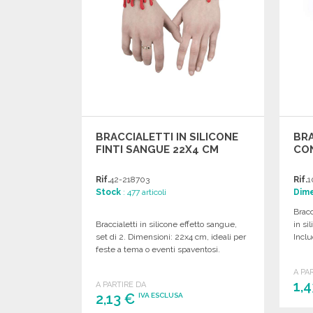
BRACCIALETTI IN SILICONE
BRA
FINTI SANGUE 22X4 CM
CO
Rif.
42-218703
Rif.
1
Stock
: 477 articoli
Dime
Bracc
Braccialetti in silicone effetto sangue,
in si
set di 2. Dimensioni: 22x4 cm, ideali per
Inclu
feste a tema o eventi spaventosi.
A PA
1,
A PARTIRE DA
2,13 €
IVA ESCLUSA