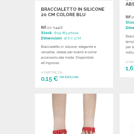
ABS
BRACCIALETTO IN SILICONE
20 CM COLORE BLU
Rif.
1
Sto
Rif.
02-04416
Dime
Stock
: 809 783 articoli
Bracc
Dimensioni
: Ø 6 X 1CM
lampe
Braccialetto in silicone, elegante e
per l
versatile, ideale per eventi e come
nottu
accessorio alla moda. Disponibile
A PA
all'ingrosso.
1,
A PARTIRE DA
0,15 €
IVA ESCLUSA
ORDINARE
Richiedi un preventivo