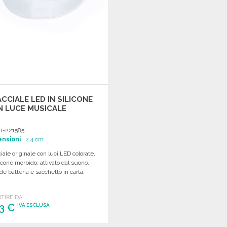
CCIALE LED IN SILICONE
N LUCE MUSICALE
0-221585
nsioni
: 2.4 cm
iale originale con luci LED colorate,
licone morbido, attivato dal suono.
de batteria e sacchetto in carta.
RTIRE DA
43 €
IVA ESCLUSA