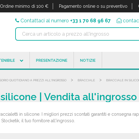
Ordine minimo di 100 €
Pagamento online o su preventivo
Contattaci al numero
+33 1 70 68 96 67
contac
ENIBILE
PRESENTAZIONE
NOTIZIE
>
>
SORIO QUOTIDIANO A PREZZI ALL'INGROSSO
BRACCIALE
BRACCIALE IN SILIC
silicone | Vendita all'ingrosso
accialetti in silicone. I migliori prezzi scontati garantiti e consegna ra
 Stocketik, il tuo fornitore all'ingrosso.