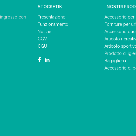
STOCKETIK
I NOSTRI PRO
Presentazione
Accessorio per 
ll'ingrosso con
Funzionamento
Forniture per uff
Notizie
Accessorio quo
CGV
Articolo ricreati
CGU
Articolo sportiv
Prodotto di igie
Bagaglieria
Accessorio di b