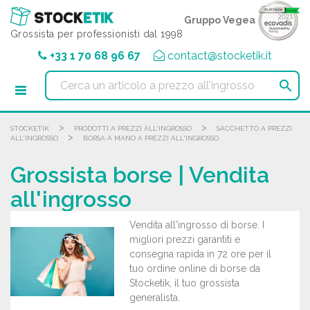
Pannello di gestione dei cookies
Gruppo Vegea
Grossista per professionisti dal 1998
+33 1 70 68 96 67
contact@stocketik.it

>
>
STOCKETIK
PRODOTTI A PREZZI ALL'INGROSSO
SACCHETTO A PREZZI
>
ALL'INGROSSO
BORSA A MANO A PREZZI ALL'INGROSSO
Grossista borse | Vendita
all'ingrosso
Vendita all'ingrosso di borse. I
migliori prezzi garantiti e
consegna rapida in 72 ore per il
tuo ordine online di borse da
Stocketik, il tuo grossista
generalista.