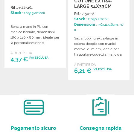
COTONE EXTRA-
LARGE 54X33CM
Rif.
13-225461
Stock
: 16 913 articoli
Rif.
17-50148
Stock
: 2 650 articoli
Dimensioni
: 56x41x16cm. 37
Borsa a mano in PU con
li...
manico laterale, dimensioni
180 x 140 x 80 mm, ideale per
Sac shopping extra-large in
la personalizzazione.
cotone doppio, con manici
morbidi di 61 cm, ideale per
A PARTIRE DA
trasportare oggetti a mano o a
4,37 €
IVA ESCLUSA
spalla.
A PARTIRE DA
6,21 €
IVA ESCLUSA
ORDINARE
Richiedi un preventivo
ORDINARE
Richiedi un preventivo
Pagamento sicuro
Consegna rapida