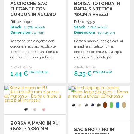
ACCROCHE-SAC
BORSA ROTONDA IN
ELEGANTE CON
RAFIA SINTETICA
CORDON IN ACCIAIO
30CM A PREZZI
A PREZZI
ALL'INGROSSO
Rif.
02-08917
Rif.
10-49345
ALL'INGROSSO
Stock
: 11 798 articoli
Stock
: 2 989 articoli
Dimensioni
: 4.7 cm
Dimensioni
: 40 x 45 cm
Accroche-sac elegante con
Borsa a mano di design casual
cordone in acciaio regolabile,
in raphia sintetico, forma
ideale per appendere borse e
circolare, con chiusura a zip e
accessori in modo pratico e
manici in PU, ideale per
stiloso.
personalizzazione.
A PARTIRE DA
A PARTIRE DA
1,44 €
8,25 €
IVA ESCLUSA
IVA ESCLUSA
ORDINARE
ORDINARE
Richiedi un preventivo
Richiedi un preventivo
BORSA A MANO IN PU
180X140X80 MM
SAC SHOPPING IN