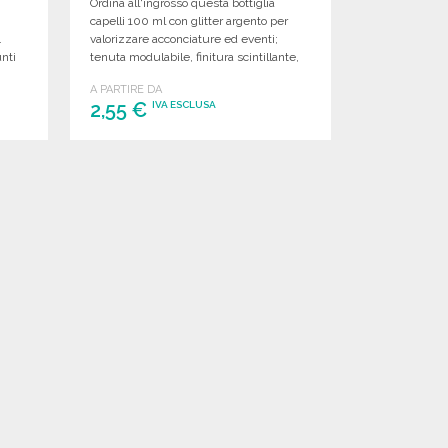
Ordina all'ingrosso questa bottiglia
capelli 100 ml con glitter argento per
.
valorizzare acconciature ed eventi;
unti
tenuta modulabile, finitura scintillante,
.
applicazione semplice e durata
A PARTIRE DA
prolungata.
2,55 €
IVA ESCLUSA
ORDINARE
Richiedi un preventivo