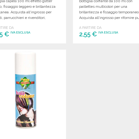
glia capelli 100 ml effetto glitter
Bottiglia coiffante da 100 ml con
o, fissaggio leggero e brillantezza
paillettes multicolori per una
tanea. Acquista all'ingrosso per
brillantezza e fissaggio temporaneo
i, parrucchieri e rivenditori,
Acquista all'ingrosso per rifornire p
zionamento adatto per ordini
vendita, eventi o animazioni festive
RTIRE DA
A PARTIRE DA
minosi.
55 €
2,55 €
IVA ESCLUSA
IVA ESCLUSA
ORDINARE
ORDINARE
Richiedi un preventivo
Richiedi un preventivo