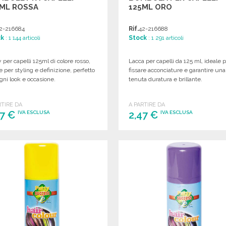
5ML ROSSA
125ML ORO
2-216684
Rif.
42-216688
ck
: 1 144 articoli
Stock
: 1 291 articoli
 per capelli 125ml di colore rosso,
Lacca per capelli da 125 ml, ideale 
e per styling e definizione, perfetto
fissare acconciature e garantire una
gni look e occasione.
tenuta duratura e brillante.
RTIRE DA
A PARTIRE DA
47 €
2,47 €
IVA ESCLUSA
IVA ESCLUSA
ORDINARE
ORDINARE
Richiedi un preventivo
Richiedi un preventivo