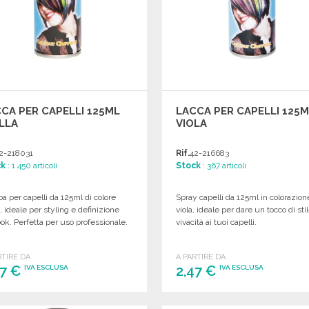
CA PER CAPELLI 125ML
LACCA PER CAPELLI 125
LLA
VIOLA
2-218031
Rif.
42-216683
ck
: 1 450 articoli
Stock
: 367 articoli
 per capelli da 125ml di colore
Spray capelli da 125ml in colorazion
o, ideale per styling e definizione
viola, ideale per dare un tocco di sti
ook. Perfetta per uso professionale.
vivacità ai tuoi capelli.
RTIRE DA
A PARTIRE DA
47 €
2,47 €
IVA ESCLUSA
IVA ESCLUSA
ORDINARE
ORDINARE