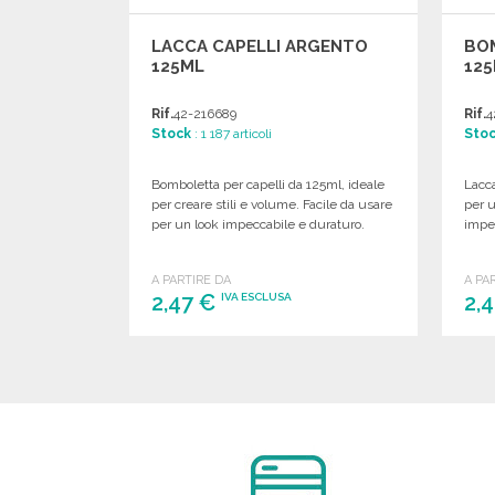
LACCA CAPELLI ARGENTO
BO
125ML
125
Rif.
42-216689
Rif.
4
Stock
: 1 187 articoli
Sto
Bomboletta per capelli da 125ml, ideale
Lacca
per creare stili e volume. Facile da usare
per u
per un look impeccabile e duraturo.
impec
A PARTIRE DA
A PA
2,47 €
2,
IVA ESCLUSA
ORDINARE
Richiedi un preventivo