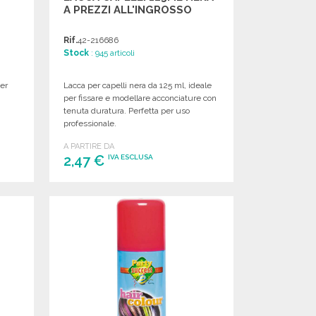
A PREZZI ALL'INGROSSO
Rif.
42-216686
Stock
: 945 articoli
per
Lacca per capelli nera da 125 ml, ideale
per fissare e modellare acconciature con
tenuta duratura. Perfetta per uso
professionale.
A PARTIRE DA
2,47 €
IVA ESCLUSA
ORDINARE
Richiedi un preventivo