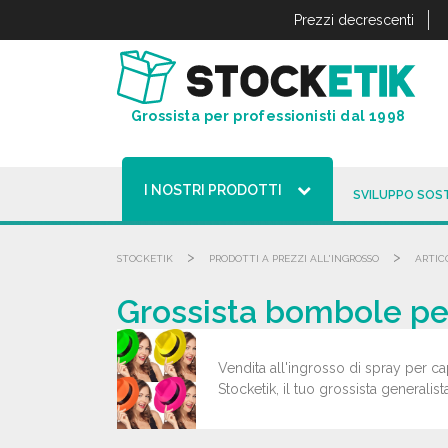
Pannello di gestione dei cookies
Prezzi decrescenti
Grossista per professionisti dal 1998
I NOSTRI PRODOTTI
SVILUPPO SOST
>
>
STOCKETIK
PRODOTTI A PREZZI ALL'INGROSSO
ARTICO
Grossista bombole per 
Vendita all'ingrosso di spray per cap
Stocketik, il tuo grossista generalista