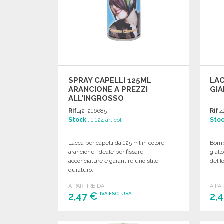
SPRAY CAPELLI 125ML
LAC
ARANCIONE A PREZZI
GIA
ALL'INGROSSO
Rif.
42-216685
Rif.
4
Stock
: 1 124 articoli
Sto
Lacca per capelli da 125 ml in colore
Bomba
arancione, ideale per fissare
giall
acconciature e garantire uno stile
del l
duraturo.
A PARTIRE DA
A PA
2,47 €
2,
IVA ESCLUSA
ORDINARE