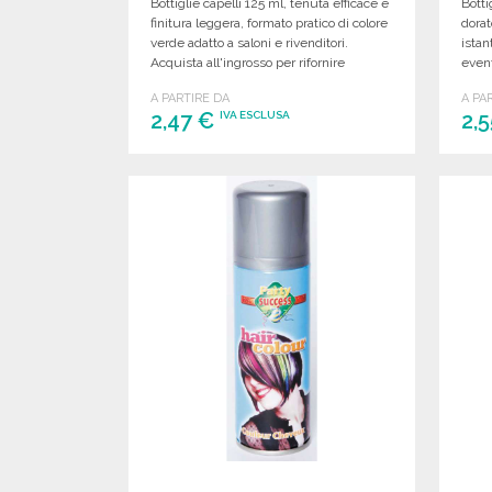
Bottiglie capelli 125 ml, tenuta efficace e
Botti
finitura leggera, formato pratico di colore
dorat
verde adatto a saloni e rivenditori.
istan
Acquista all'ingrosso per rifornire
event
rapidamente il tuo magazzino.
confe
A PARTIRE DA
A PA
volu
2,47 €
2,
IVA ESCLUSA
ORDINARE
Richiedi un preventivo