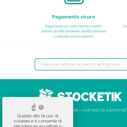
Pagamento sicuro
Pagamento con carta tramite il nostro
Co
partner Société Générale, bonifico bancario
o mandato amministrativo
Su StockEtik.it ordinate i vostri articoli a prezzi a
Questo sito fa uso di
pochi clic!
cookies e ti consente di
decidere se accettarli o