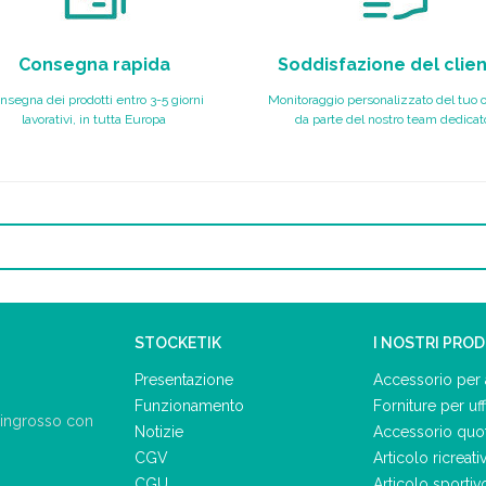
Consegna rapida
Soddisfazione del clie
nsegna dei prodotti entro 3-5 giorni
Monitoraggio personalizzato del tuo 
lavorativi, in tutta Europa
da parte del nostro team dedicat
STOCKETIK
I NOSTRI PRO
Presentazione
Accessorio per 
Funzionamento
Forniture per uff
ll'ingrosso con
Notizie
Accessorio quo
CGV
Articolo ricreati
CGU
Articolo sportiv