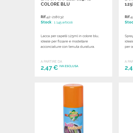
COLORE BLU
12
Rif.
42-218032
Rif.
4
Stock
: 1 145 articoli
Sto
Lacca per capelli 125ml in colore blu,
Spray
ideale per fissare e modellare
ideal
acconciature con tenuta duratura.
per o
A PARTIRE DA
A PA
2,47 €
2,
IVA ESCLUSA
ORDINARE
Richiedi un preventivo