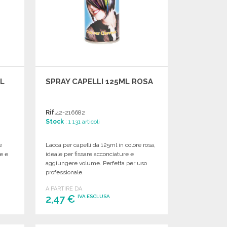
ML
SPRAY CAPELLI 125ML ROSA
Rif.
42-216682
Stock
: 1 131 articoli
e
Lacca per capelli da 125ml in colore rosa,
le e
ideale per fissare acconciature e
aggiungere volume. Perfetta per uso
professionale.
A PARTIRE DA
2,47 €
IVA ESCLUSA
ORDINARE