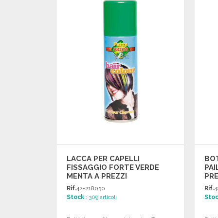
Richiedi un preventivo
LACCA PER CAPELLI
BOT
FISSAGGIO FORTE VERDE
PAI
MENTA A PREZZI
PRE
ALL'INGROSSO
Rif.
42-218030
Rif.
4
Stock
: 309 articoli
Sto