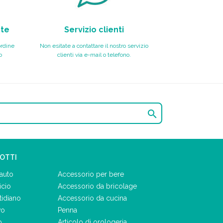
nte
Servizio clienti
ordine
Non esitate a contattare il nostro servizio
o
clienti via e-mail o telefono.

DOTTI
auto
Accessorio per bere
icio
Accessorio da bricolage
tidiano
Accessorio da cucina
vo
Penna
o
Articolo di orologeria