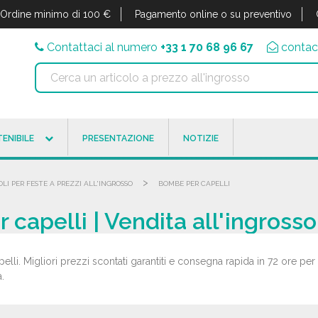
Ordine minimo di 100 €
Pagamento online o su preventivo
Contattaci al numero
+33 1 70 68 96 67
contac
ENIBILE
PRESENTAZIONE
NOTIZIE
>
LI PER FESTE A PREZZI ALL'INGROSSO
BOMBE PER CAPELLI
capelli | Vendita all'ingrosso
elli. Migliori prezzi scontati garantiti e consegna rapida in 72 ore per 
.