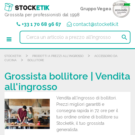
Pannello di gestione dei cookies
Gruppo Vegea
Grossista per professionisti dal 1998
+33 1 70 68 96 67
contact@stocketik.it

>
>
STOCKETIK
PRODOTTI A PREZZI ALL'INGROSSO
ACCESSORIO DA
>
CUCINA
BOLLITORE
Grossista bollitore | Vendita
all'ingrosso
Vendita all'ingrosso di bollitori.
Prezzi migliori garantiti e
consegna rapida in 72 ore per il
tuo ordine online di bollitore su
Stocketik, il tuo grossista
generalista.