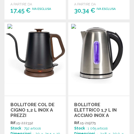
A PARTIRE DA
A PARTIRE DA
cm.
cm.
17,45 €
30,34 €
IVA ESCLUSA
IVA ESCLUSA
ORDINARE
ORDINARE
Richiedi un preventivo
Richiedi un preventivo
BOLLITORE COL DE
BOLLITORE
CIGNO 1,2 L INOX A
ELETTRICO 1,7 L IN
PREZZI
ACCIAIO INOX A
ALL'INGROSSO
PREZZI
Rif.
15-222332
Rif.
15-219775
ALL'INGROSSO
Stock
: 792 articoli
Stock
: 1 065 articoli
Dimensioni
: 20 x 25.5 x 19
Dimensioni
: 23.8 x 20.9 x