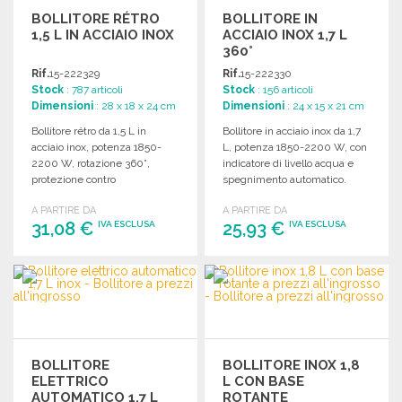
BOLLITORE RÉTRO
BOLLITORE IN
1,5 L IN ACCIAIO INOX
ACCIAIO INOX 1,7 L
360°
Rif.
15-222329
Rif.
15-222330
Stock
: 787 articoli
Stock
: 156 articoli
Dimensioni
: 28 x 18 x 24 cm
Dimensioni
: 24 x 15 x 21 cm
Bollitore rétro da 1,5 L in
Bollitore in acciaio inox da 1,7
acciaio inox, potenza 1850-
L, potenza 1850-2200 W, con
2200 W, rotazione 360°,
indicatore di livello acqua e
protezione contro
spegnimento automatico.
surriscaldamento e
Dimensioni: 15 x 21 x 24 cm.
A PARTIRE DA
A PARTIRE DA
spegnimento automatico.
31,08 €
25,93 €
IVA ESCLUSA
IVA ESCLUSA
ORDINARE
ORDINARE
Richiedi un preventivo
Richiedi un preventivo
BOLLITORE
BOLLITORE INOX 1,8
ELETTRICO
L CON BASE
AUTOMATICO 1,7 L
ROTANTE