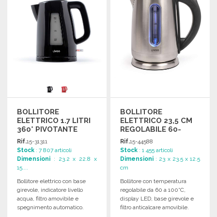
BOLLITORE
BOLLITORE
ELETTRICO 1.7 LITRI
ELETTRICO 23,5 CM
360° PIVOTANTE
REGOLABILE 60-
100°C A PREZZI
Rif.
15-31311
Rif.
15-44588
ALL'INGROSSO
Stock
: 7 807 articoli
Stock
: 1 455 articoli
Dimensioni
: 23.2 x 22.8 x
Dimensioni
: 23 x 23.5 x 12.5
15....
cm
Bollitore elettrico con base
Bollitore con temperatura
girevole, indicatore livello
regolabile da 60 a 100°C,
acqua, filtro amovibile e
display LED, base girevole e
spegnimento automatico.
filtro anticalcare amovibile.
Dimensioni: 22,8 x 15,6 x 23,2
Dimensioni: 23,5 x 12,5 x 23