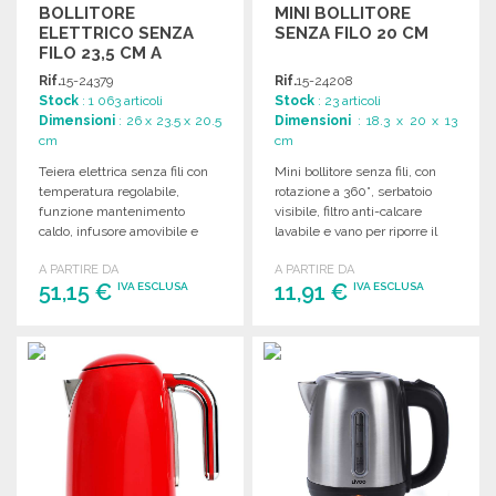
BOLLITORE
MINI BOLLITORE
ELETTRICO SENZA
SENZA FILO 20 CM
FILO 23,5 CM A
PREZZI
Rif.
15-24379
Rif.
15-24208
ALL'INGROSSO
Stock
: 1 063 articoli
Stock
: 23 articoli
Dimensioni
: 26 x 23.5 x 20.5
Dimensioni
: 18.3 x 20 x 13
cm
cm
Teiera elettrica senza fili con
Mini bollitore senza fili, con
temperatura regolabile,
rotazione a 360°, serbatoio
funzione mantenimento
visibile, filtro anti-calcare
caldo, infusore amovibile e
lavabile e vano per riporre il
filtro anticalcare. Dimensioni:
cavo. Dimensioni: 20 x 13 x
A PARTIRE DA
A PARTIRE DA
23,5 x 20,5 x 26 cm.
18,3 cm.
51,15 €
11,91 €
IVA ESCLUSA
IVA ESCLUSA
ORDINARE
ORDINARE
Richiedi un preventivo
Richiedi un preventivo