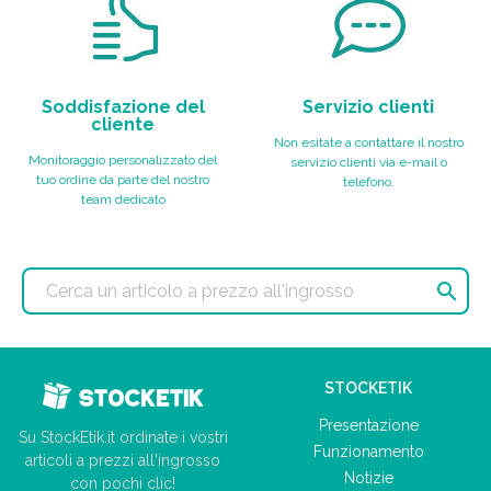
Soddisfazione del
Servizio clienti
cliente
Non esitate a contattare il nostro
Monitoraggio personalizzato del
servizio clienti via e-mail o
tuo ordine da parte del nostro
telefono.
team dedicato

STOCKETIK
Presentazione
Su StockEtik.it ordinate i vostri
Funzionamento
articoli a prezzi all'ingrosso
Notizie
con pochi clic!