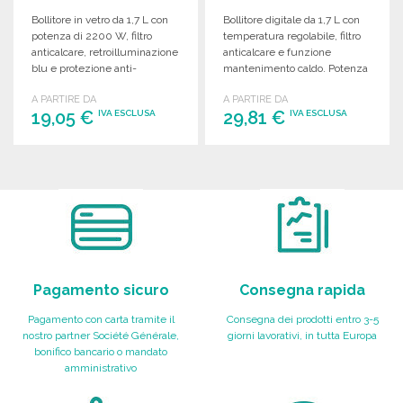
Bollitore in vetro da 1,7 L con
Bollitore digitale da 1,7 L con
potenza di 2200 W, filtro
temperatura regolabile, filtro
anticalcare, retroilluminazione
anticalcare e funzione
blu e protezione anti-
mantenimento caldo. Potenza
surriscaldamento.
da 1850 a 2200 W.
A PARTIRE DA
A PARTIRE DA
19,05 €
29,81 €
IVA ESCLUSA
IVA ESCLUSA
ORDINARE
ORDINARE
Richiedi un preventivo
Richiedi un preventivo
Pagamento sicuro
Consegna rapida
Pagamento con carta tramite il
Consegna dei prodotti entro 3-5
nostro partner Société Générale,
giorni lavorativi, in tutta Europa
bonifico bancario o mandato
amministrativo