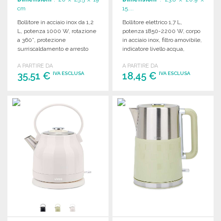
cm
15....
Bollitore in acciaio inox da 1,2
Bollitore elettrico 1,7 L,
L, potenza 1000 W, rotazione
potenza 1850-2200 W, corpo
a 360°, protezione
in acciaio inox, filtro amovibile,
surriscaldamento e arresto
indicatore livello acqua,
automatico.
rotazione 360°.
A PARTIRE DA
A PARTIRE DA
35,51 €
18,45 €
IVA ESCLUSA
IVA ESCLUSA
ORDINARE
ORDINARE
Richiedi un preventivo
Richiedi un preventivo