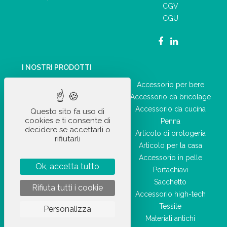
CGV
CGU
I NOSTRI PRODOTTI
Accessorio per auto
Accessorio per bere
Forniture per ufficio
Accessorio da bricolage
Accessorio quotidiano
Accessorio da cucina
Questo sito fa uso di
cookies e ti consente di
Articolo ricreativo
Penna
decidere se accettarli o
Articolo sportivo
Articolo di orologeria
rifiutarli
Prodotto di igiene e salute
Articolo per la casa
Bagaglieria
Accessorio in pelle
Ok, accetta tutto
Accessorio di bellezza
Portachiavi
Sacchetto
Rifiuta tutti i cookie
Accessorio high-tech
Tessile
Personalizza
Materiali antichi