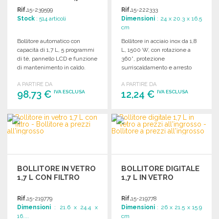
INOX A PREZZI
Rif.
15-239599
Rif.
15-222333
ALL'INGROSSO
Stock
: 514 articoli
Dimensioni
: 24 x 20.3 x 16.5
cm
Bollitore automatico con
Bollitore in acciaio inox da 1,8
capacità di 1,7 L, 5 programmi
L, 1500 W, con rotazione a
di tè, pannello LCD e funzione
360°, protezione
di mantenimento in caldo.
surriscaldamento e arresto
automatico.
A PARTIRE DA
A PARTIRE DA
98,73 €
12,24 €
IVA ESCLUSA
IVA ESCLUSA
ORDINARE
ORDINARE
Richiedi un preventivo
Richiedi un preventivo
BOLLITORE IN VETRO
BOLLITORE DIGITALE
1,7 L CON FILTRO
1,7 L IN VETRO
Rif.
15-219779
Rif.
15-219778
Dimensioni
: 21.6 x 24.4 x
Dimensioni
: 26 x 21.5 x 15.9
16....
cm