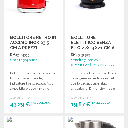
BOLLITORE RETRO IN
BOLLITORE
ACCIAIO INOX 23,5
ELETTRICO SENZA
CM A PREZZI
FILO 22X14X21 CM A
ALL'INGROSSO
PREZZI
Rif.
15-24553
Rif.
15-31309
ALL'INGROSSO
Stock
: 563 articoli
Stock
: 517 articoli
Dimensioni
: 21 x 22 x 14 cm
Bollitore in acciaio inox senza
Bollitore elettrico senza fili con
fili, con base girevole,
base girevole, indicatore del
indicatore livello acqua, filtro
livello dell'acqua e filtro
amovibile e spegnimento
anticalcare. Dimensioni: 22 x
automatico. Dimensioni: 23,5 x
14 x 21 CM.
A PARTIRE DA
A PARTIRE DA
16 x 27 cm.
43,29 €
19,87 €
IVA ESCLUSA
IVA ESCLUSA
ORDINARE
ORDINARE
Richiedi un preventivo
Richiedi un preventivo