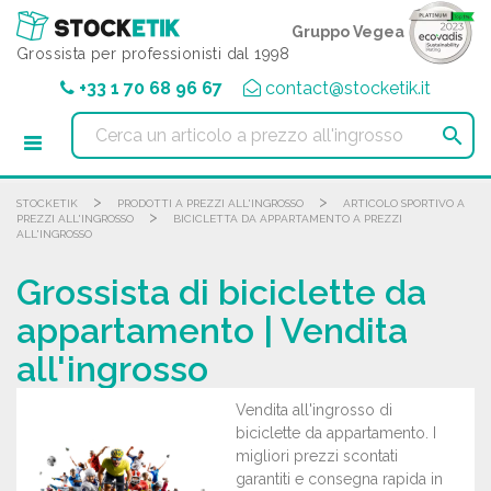
Pannello di gestione dei cookies
Gruppo Vegea
Grossista per professionisti dal 1998
+33 1 70 68 96 67
contact@stocketik.it

>
>
STOCKETIK
PRODOTTI A PREZZI ALL'INGROSSO
ARTICOLO SPORTIVO A
>
PREZZI ALL'INGROSSO
BICICLETTA DA APPARTAMENTO A PREZZI
ALL'INGROSSO
Grossista di biciclette da
appartamento | Vendita
all'ingrosso
Vendita all'ingrosso di
biciclette da appartamento. I
migliori prezzi scontati
garantiti e consegna rapida in