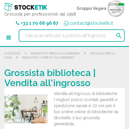
Pannello di gestione dei cookies
Gruppo Vegea
Grossista per professionisti dal 1998
+33 1 70 68 96 67
contact@stocketik.it

>
>
STOCKETIK
PRODOTTI A PREZZI ALL'INGROSSO
ARTICOLO PER LA
>
CASA
BIBLIOTECA A PREZZI ALL'INGROSSO
Grossista biblioteca |
Vendita all'ingrosso
Vendita all'ingrosso di biblioteche.
I migliori prezzi scontati garantiti e
spedizione rapida in 72 ore per il
tuo ordine online di biblioteche da
Stocketik, il tuo grossista
generalista.