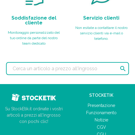
Soddisfazione del
Servizio clienti
cliente
Non esitate a contattare il nostro
Monitoraggio personalizzato del
servizio clienti via e-mail o
tuo ordine da parte del nostro
telefono.
team dedicato

STOCKETIK
Presentazione
Su StockEtik.it ordinate i vostri
Funzionamento
articoli a prezzi all'ingrosso
Notizie
con pochi clic!
CGV
CGU