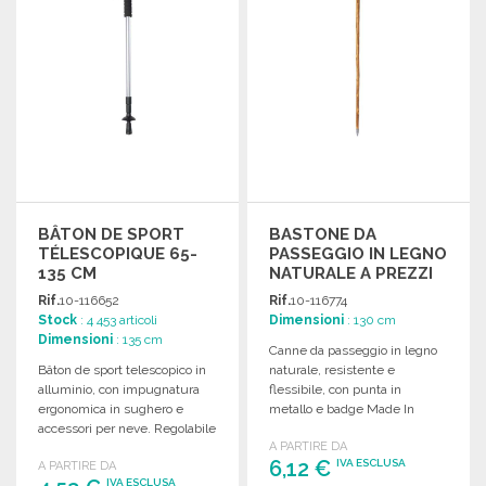
BÂTON DE SPORT
BASTONE DA
TÉLESCOPIQUE 65-
PASSEGGIO IN LEGNO
135 CM
NATURALE A PREZZI
ALL'INGROSSO
Rif.
10-116652
Rif.
10-116774
Stock
: 4 453 articoli
Dimensioni
: 130 cm
Dimensioni
: 135 cm
Canne da passeggio in legno
Bâton de sport telescopico in
naturale, resistente e
alluminio, con impugnatura
flessibile, con punta in
ergonomica in sughero e
metallo e badge Made In
accessori per neve. Regolabile
Europe.
A PARTIRE DA
e facile da trasportare.
6,12 €
IVA ESCLUSA
A PARTIRE DA
IVA ESCLUSA