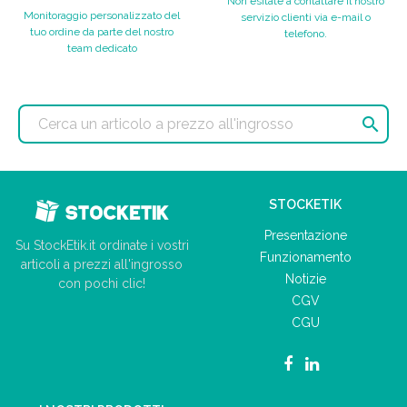
Non esitate a contattare il nostro
Monitoraggio personalizzato del
servizio clienti via e-mail o
tuo ordine da parte del nostro
telefono.
team dedicato

STOCKETIK
Presentazione
Su StockEtik.it ordinate i vostri
Funzionamento
articoli a prezzi all'ingrosso
Notizie
con pochi clic!
CGV
CGU