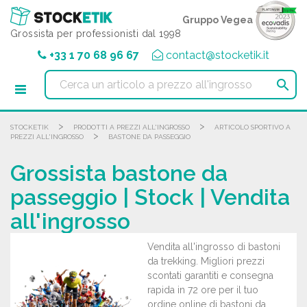
Pannello di gestione dei cookies
Gruppo Vegea
Grossista per professionisti dal 1998
+33 1 70 68 96 67
contact@stocketik.it

>
>
STOCKETIK
PRODOTTI A PREZZI ALL'INGROSSO
ARTICOLO SPORTIVO A
>
PREZZI ALL'INGROSSO
BASTONE DA PASSEGGIO
Grossista bastone da
passeggio | Stock | Vendita
all'ingrosso
Vendita all'ingrosso di bastoni
da trekking. Migliori prezzi
scontati garantiti e consegna
rapida in 72 ore per il tuo
ordine online di bastoni da