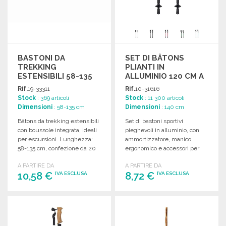
BASTONI DA
SET DI BÂTONS
TREKKING
PLIANTI IN
ESTENSIBILI 58-135
ALLUMINIO 120 CM A
CM
PREZZI
Rif.
19-33311
Rif.
10-31616
ALL'INGROSSO
Stock
: 369 articoli
Stock
: 11 300 articoli
Dimensioni
: 58-135 cm
Dimensioni
: 140 cm
Bâtons da trekking estensibili
Set di bastoni sportivi
con boussole integrata, ideali
pieghevoli in alluminio, con
per escursioni. Lunghezza:
ammortizzatore, manico
58-135 cm, confezione da 20
ergonomico e accessori per
pezzi.
neve. Include borsa da
A PARTIRE DA
A PARTIRE DA
trasporto. Disponibili in 3
10,58 €
8,72 €
IVA ESCLUSA
IVA ESCLUSA
colori.
ORDINARE
ORDINARE
Richiedi un preventivo
Richiedi un preventivo