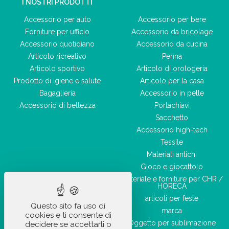
I NOSTRI PRODOTTI
Accessorio per auto
Accessorio per bere
Forniture per ufficio
Accessorio da bricolage
Accessorio quotidiano
Accessorio da cucina
Articolo ricreativo
Penna
Articolo sportivo
Articolo di orologeria
Prodotto di igiene e salute
Articolo per la casa
Bagaglieria
Accessorio in pelle
Accessorio di bellezza
Portachiavi
Sacchetto
Accessorio high-tech
Tessile
Materiali antichi
Gioco e giocattolo
Materiale e forniture per CHR /
HORECA
articoli per feste
Questo sito fa uso di
marca
cookies e ti consente di
Oggetto per sublimazione
decidere se accettarli o