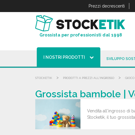
Pannello di gestione dei cookies
Prezzi decrescenti
Grossista per professionisti dal 1998
I NOSTRI PRODOTTI
SVILUPPO SOST
>
>
STOCKETIK
PRODOTTI A PREZZI ALL'INGROSSO
GIOCO
Grossista bambole | V
Vendita all'ingrosso di b
Stocketik, il tuo grossist