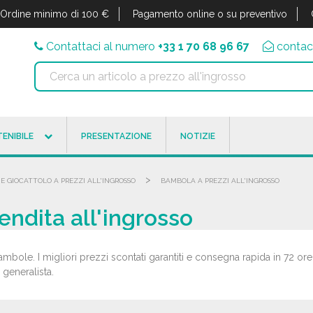
Ordine minimo di 100 €
Pagamento online o su preventivo
Contattaci al numero
+33 1 70 68 96 67
contac
ENIBILE
PRESENTAZIONE
NOTIZIE
>
 E GIOCATTOLO A PREZZI ALL'INGROSSO
BAMBOLA A PREZZI ALL'INGROSSO
endita all'ingrosso
ambole. I migliori prezzi scontati garantiti e consegna rapida in 72 o
a generalista.