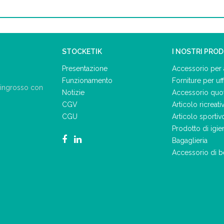
STOCKETIK
I NOSTRI PRO
Presentazione
Accessorio per 
Funzionamento
Forniture per uff
ll'ingrosso con
Notizie
Accessorio quo
CGV
Articolo ricreati
CGU
Articolo sportiv
Prodotto di igie
Bagaglieria
Accessorio di b