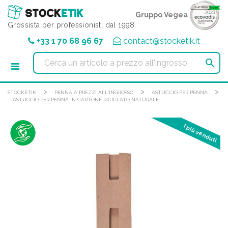
Pannello di gestione dei cookies
Gruppo Vegea
Grossista per professionisti dal 1998
+33 1 70 68 96 67
contact@stocketik.it

>
>
>
STOCKETIK
PENNA A PREZZI ALL'INGROSSO
ASTUCCIO PER PENNA
ASTUCCIO PER PENNA IN CARTONE RICICLATO NATURALE
I più venduti