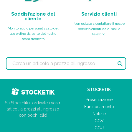
Soddisfazione del
Servizio clienti
cliente
Non esitate a contattare il nostro
Monitoraggio personalizzato del
servizio clienti via e-mail o
tuo ordine da parte del nostro
telefono.
team dedicato

STOCKETIK
Presentazione
Su StockEtik.it ordinate i vostri
Funzionamento
articoli a prezzi all'ingrosso
Notizie
con pochi clic!
CGV
CGU