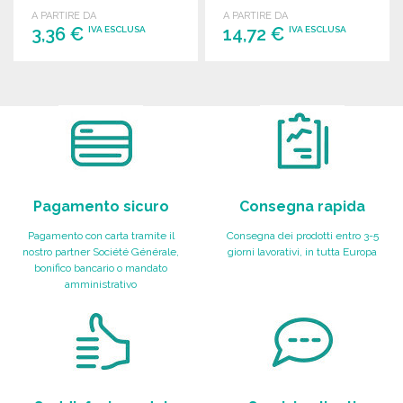
conforme alla certificazione
removibile.
A PARTIRE DA
A PARTIRE DA
EN17353.
3,36 €
14,72 €
IVA ESCLUSA
IVA ESCLUSA
ORDINARE
ORDINARE
Richiedi un preventivo
Richiedi un preventivo
Pagamento sicuro
Consegna rapida
Pagamento con carta tramite il
Consegna dei prodotti entro 3-5
nostro partner Société Générale,
giorni lavorativi, in tutta Europa
bonifico bancario o mandato
amministrativo