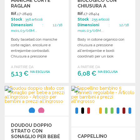
MANICHE CORTE
BIOLOGICO CON
RAGLAN
CHIUSURA A
CONTRASTATE
PRESSIONE A PREZZI
Rif.
17-28419
Rif.
17-28424
ALL'INGROSSO
Stock
: 356 articoli
Stock
: 255 articoli
Dimensioni
: 12/18
Dimensioni
: 12/18
mois,03/06M...
mois,03/06M...
Body baseball con maniche
Body in cotone organico con
corte raglan, encolure e
chiusura a pressione
entrejambe contrastati.
all'entrejambe e bordi
Chiusura a pressione
coordinati per un look
nell'entrejambe. Ideale per il
elegante e pratico.
A PARTIRE DA
A PARTIRE DA
comfort quotidiano.
5,13 €
6,08 €
IVA ESCLUSA
IVA ESCLUSA
ORDINARE
ORDINARE
Richiedi un preventivo
Richiedi un preventivo
DOUDOU DOPPIO
STRATO CON
CAPPELLINO
SONAGLIO PER BEBÉ