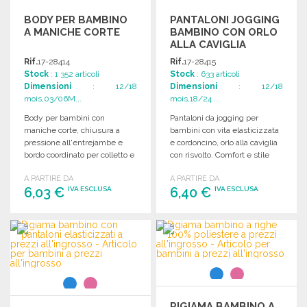
BODY PER BAMBINO
PANTALONI JOGGING
A MANICHE CORTE
BAMBINO CON ORLO
ALLA CAVIGLIA
Rif.
17-28414
Rif.
17-28415
Stock
: 1 352 articoli
Stock
: 633 articoli
Dimensioni
: 12/18
Dimensioni
: 12/18
mois,03/06M...
mois,18/24 ...
Body per bambini con
Pantaloni da jogging per
maniche corte, chiusura a
bambini con vita elasticizzata
pressione all'entrejambe e
e cordoncino, orlo alla caviglia
bordo coordinato per colletto e
con risvolto. Comfort e stile
maniche.
per ogni occasione.
A PARTIRE DA
A PARTIRE DA
6,03 €
6,40 €
IVA ESCLUSA
IVA ESCLUSA
ORDINARE
ORDINARE
Richiedi un preventivo
Richiedi un preventivo
PIGIAMA BAMBINO A