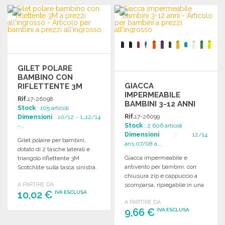
Richiedi un preventivo
ORDINARE
Richiedi un preventivo
GILET POLARE
BAMBINO CON
GIACCA
RIFLETTENTE 3M
IMPERMEABILE
Rif.
17-26098
BAMBINI 3-12 ANNI
Stock
: 105 articoli
Rif.
17-26099
Dimensioni
: 10/12 - L,12/14
Stock
: 2 606 articoli
-...
Dimensioni
: 12/14
Gilet polaire per bambini,
ans,07/08 a...
dotato di 2 tasche laterali e
Giacca impermeabile e
triangolo riflettente 3M
antivento per bambini, con
Scotchlite sulla tasca sinistra.
chiusura zip e cappuccio a
A PARTIRE DA
scomparsa, ripiegabile in una
10,02 €
IVA ESCLUSA
tasca centrale.
A PARTIRE DA
9,66 €
IVA ESCLUSA
ORDINARE