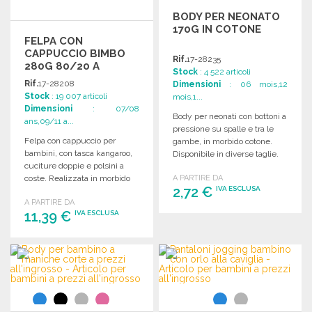
BODY PER NEONATO
170G IN COTONE
FELPA CON
CAPPUCCIO BIMBO
Rif.
17-28235
280G 80/20 A
Stock
: 4 522 articoli
PREZZI
Rif.
17-28208
Dimensioni
: 06 mois,12
ALL'INGROSSO
Stock
: 19 007 articoli
mois,1...
Dimensioni
: 07/08
Body per neonati con bottoni a
ans,09/11 a...
pressione su spalle e tra le
Felpa con cappuccio per
gambe, in morbido cotone.
bambini, con tasca kangaroo,
Disponibile in diverse taglie.
cuciture doppie e polsini a
coste. Realizzata in morbido
A PARTIRE DA
2,72 €
IVA ESCLUSA
cotone e poliestere.
A PARTIRE DA
11,39 €
IVA ESCLUSA
ORDINARE
Richiedi un preventivo
ORDINARE
Richiedi un preventivo