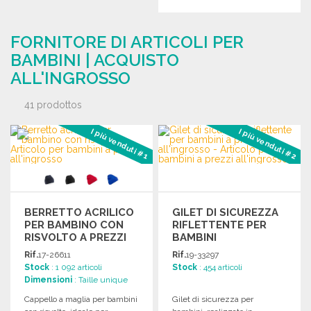
Richiedi un preventivo
ORDINARE
FORNITORE DI ARTICOLI PER
Richiedi un preventivo
BAMBINI | ACQUISTO
ALL'INGROSSO
41 prodottos
I più venduti #1
I più venduti #2
BERRETTO ACRILICO
GILET DI SICUREZZA
PER BAMBINO CON
RIFLETTENTE PER
RISVOLTO A PREZZI
BAMBINI
ALL'INGROSSO
Rif.
17-26611
Rif.
19-33297
Stock
: 1 092 articoli
Stock
: 454 articoli
Dimensioni
: Taille unique
Cappello a maglia per bambini
Gilet di sicurezza per