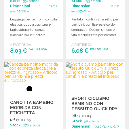
Stock
: 537 articoli
Stock
: 293 articoli
Dimensioni
: 11/12
Dimensioni
: 11/12
ans,07/08 a...
ans,07/08 a...
Leggings per bambini con vita
Pantaloni corti in stile rétro per
elastica, doppia cucitura e
bambini, con liserés e cordon
taglio aderente, senza
contrastati. Design unisex e
cuciture sui lati esterni.
vita elasticizzata per comfort.
A PARTIRE DA
A PARTIRE DA
8,03 €
6,08 €
IVA ESCLUSA
IVA ESCLUSA
ORDINARE
ORDINARE
Richiedi un preventivo
Richiedi un preventivo
SHORT CICLISMO
CANOTTA BAMBINO
BAMBINO CON
MORBIDA CON
TESSUTO QUICK DRY
ETICHETTA
A PREZZI
Rif.
17-28814
STACCABILE
ALL'INGROSSO
Rif.
17-28809
Stock
: 58 articoli
Stock
: 270 articoli
Dimensioni
: 0,10/11 - L,6/7