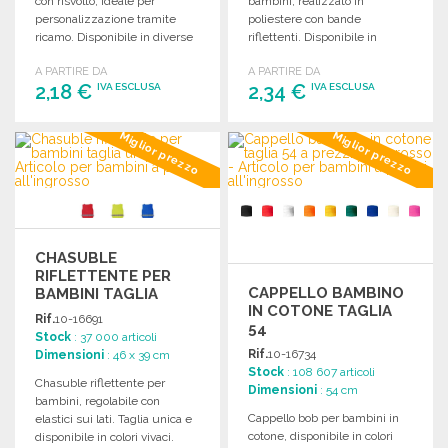
con risvolto, ideale per
bambini, realizzato in
personalizzazione tramite
poliestere con bande
ricamo. Disponibile in diverse
riflettenti. Disponibile in
varianti di colore.
imballaggi da 300 pezzi.
A PARTIRE DA
A PARTIRE DA
2,18 €
2,34 €
IVA ESCLUSA
IVA ESCLUSA
ORDINARE
ORDINARE
Miglior prezzo
Miglior prezzo
Richiedi un preventivo
Richiedi un preventivo
CHASUBLE
RIFLETTENTE PER
CAPPELLO BAMBINO
BAMBINI TAGLIA
IN COTONE TAGLIA
UNICA
Rif.
10-16691
54
Stock
: 37 000 articoli
Rif.
10-16734
Dimensioni
: 46 x 39 cm
Stock
: 108 607 articoli
Chasuble riflettente per
Dimensioni
: 54 cm
bambini, regolabile con
Cappello bob per bambini in
elastici sui lati. Taglia unica e
cotone, disponibile in colori
disponibile in colori vivaci.