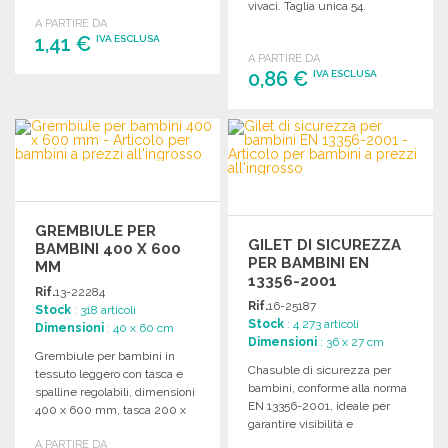
vivaci. Taglia unica 54.
A PARTIRE DA
1,41 €
IVA ESCLUSA
A PARTIRE DA
0,86 €
IVA ESCLUSA
ORDINARE
Richiedi un preventivo
ORDINARE
Richiedi un preventivo
GREMBIULE PER
GILET DI SICUREZZA
BAMBINI 400 X 600
PER BAMBINI EN
MM
13356-2001
Rif.
13-22284
Rif.
16-25187
Stock
: 318 articoli
Stock
: 4 273 articoli
Dimensioni
: 40 x 60 cm
Dimensioni
: 36 x 27 cm
Grembiule per bambini in
Chasuble di sicurezza per
tessuto leggero con tasca e
bambini, conforme alla norma
spalline regolabili, dimensioni
EN 13356-2001, ideale per
400 x 600 mm, tasca 200 x
garantire visibilità e
150 mm.
protezione durante le attività
A PARTIRE DA