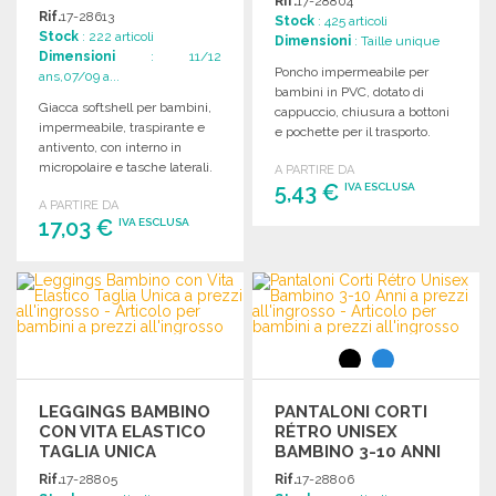
Rif.
17-28804
Rif.
17-28613
Stock
: 425 articoli
Stock
: 222 articoli
Dimensioni
: Taille unique
Dimensioni
: 11/12
Poncho impermeabile per
ans,07/09 a...
bambini in PVC, dotato di
Giacca softshell per bambini,
cappuccio, chiusura a bottoni
impermeabile, traspirante e
e pochette per il trasporto.
antivento, con interno in
Utilizzabile anche come tarp.
micropolaire e tasche laterali.
A PARTIRE DA
Ideale per attività all'aperto.
5,43 €
IVA ESCLUSA
A PARTIRE DA
17,03 €
IVA ESCLUSA
ORDINARE
Richiedi un preventivo
ORDINARE
Richiedi un preventivo
LEGGINGS BAMBINO
PANTALONI CORTI
CON VITA ELASTICO
RÉTRO UNISEX
TAGLIA UNICA
BAMBINO 3-10 ANNI
Rif.
17-28805
Rif.
17-28806