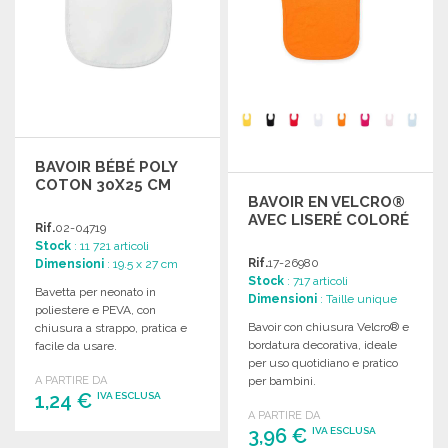
BAVOIR BÉBÉ POLY
COTON 30X25 CM
BAVOIR EN VELCRO®
AVEC LISERÉ COLORÉ
Rif.
02-04719
Stock
: 11 721 articoli
Rif.
17-26980
Dimensioni
: 19.5 x 27 cm
Stock
: 717 articoli
Bavetta per neonato in
Dimensioni
: Taille unique
poliestere e PEVA, con
Bavoir con chiusura Velcro® e
chiusura a strappo, pratica e
bordatura decorativa, ideale
facile da usare.
per uso quotidiano e pratico
A PARTIRE DA
per bambini.
1,24 €
IVA ESCLUSA
A PARTIRE DA
3,96 €
IVA ESCLUSA
ORDINARE