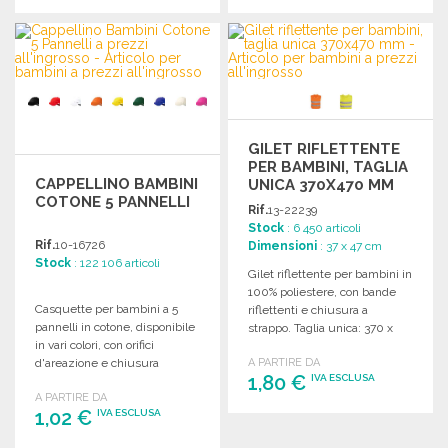
ORDINARE
ORDINARE
Richiedi un preventivo
Richiedi un preventivo
GILET RIFLETTENTE
PER BAMBINI, TAGLIA
CAPPELLINO BAMBINI
UNICA 370X470 MM
COTONE 5 PANNELLI
Rif.
13-22239
Stock
: 6 450 articoli
Rif.
10-16726
Dimensioni
: 37 x 47 cm
Stock
: 122 106 articoli
Gilet riflettente per bambini in
100% poliestere, con bande
Casquette per bambini a 5
riflettenti e chiusura a
pannelli in cotone, disponibile
strappo. Taglia unica: 370 x
in vari colori, con orifici
470 mm.
d'areazione e chiusura
A PARTIRE DA
1,80 €
IVA ESCLUSA
regolabile in velcro.
A PARTIRE DA
1,02 €
IVA ESCLUSA
ORDINARE