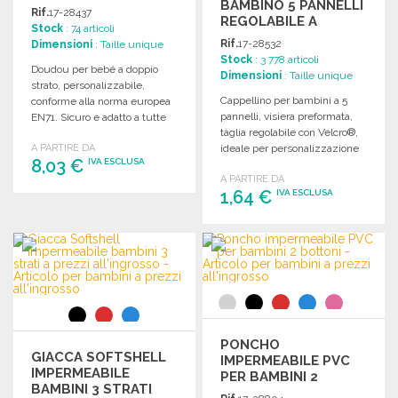
BAMBINO 5 PANNELLI
Rif.
17-28437
REGOLABILE A
Stock
: 74 articoli
PREZZI
Rif.
17-28532
Dimensioni
: Taille unique
ALL'INGROSSO
Stock
: 3 778 articoli
Doudou per bebé a doppio
Dimensioni
: Taille unique
strato, personalizzabile,
Cappellino per bambini a 5
conforme alla norma europea
pannelli, visiera preformata,
EN71. Sicuro e adatto a tutte
taglia regolabile con Velcro®,
le età.
A PARTIRE DA
ideale per personalizzazione
8,03 €
IVA ESCLUSA
e serigrafia.
A PARTIRE DA
1,64 €
IVA ESCLUSA
ORDINARE
Richiedi un preventivo
ORDINARE
Richiedi un preventivo
PONCHO
GIACCA SOFTSHELL
IMPERMEABILE PVC
IMPERMEABILE
PER BAMBINI 2
BAMBINI 3 STRATI
BOTTONI