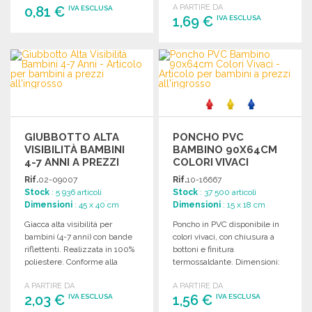
A PARTIRE DA
0,81 €
all'aperto.
IVA ESCLUSA
1,69 €
IVA ESCLUSA
ORDINARE
ORDINARE
Richiedi un preventivo
Richiedi un preventivo
GIUBBOTTO ALTA
PONCHO PVC
VISIBILITÀ BAMBINI
BAMBINO 90X64CM
4-7 ANNI A PREZZI
COLORI VIVACI
ALL'INGROSSO
Rif.
02-09007
Rif.
10-16667
Stock
: 5 936 articoli
Stock
: 37 500 articoli
Dimensioni
: 45 x 40 cm
Dimensioni
: 15 x 18 cm
Giacca alta visibilità per
Poncho in PVC disponibile in
bambini (4-7 anni) con bande
colori vivaci, con chiusura a
riflettenti. Realizzata in 100%
bottoni e finitura
poliestere. Conforme alla
termossaldante. Dimensioni:
norma EN17353.
90 x 64 cm.
A PARTIRE DA
A PARTIRE DA
2,03 €
1,56 €
IVA ESCLUSA
IVA ESCLUSA