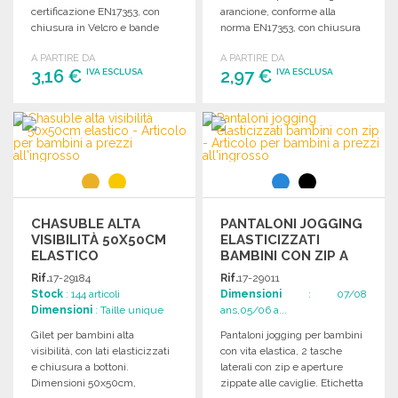
certificazione EN17353, con
arancione, conforme alla
chiusura in Velcro e bande
norma EN17353, con chiusura
riflettenti.
in Velcro®.
A PARTIRE DA
A PARTIRE DA
3,16 €
2,97 €
IVA ESCLUSA
IVA ESCLUSA
ORDINARE
ORDINARE
Richiedi un preventivo
Richiedi un preventivo
CHASUBLE ALTA
PANTALONI JOGGING
VISIBILITÀ 50X50CM
ELASTICIZZATI
ELASTICO
BAMBINI CON ZIP A
PREZZI
Rif.
17-29184
Rif.
17-29011
ALL'INGROSSO
Stock
: 144 articoli
Dimensioni
: 07/08
Dimensioni
: Taille unique
ans,05/06 a...
Gilet per bambini alta
Pantaloni jogging per bambini
visibilità, con lati elasticizzati
con vita elastica, 2 tasche
e chiusura a bottoni.
laterali con zip e aperture
Dimensioni 50x50cm,
zippate alle caviglie. Etichetta