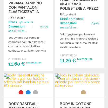
PIGIAMA BAMBINO
RIGHE 100%
CON PANTALONI
POLIESTERE A PREZZI
ELASTICIZZATI A
ALL'INGROSSO
Rif.
17-28418
PREZZI
Rif.
17-28417
Stock
: 575 articoli
ALL'INGROSSO
Stock
: 461 articoli
Dimensioni
: 03/04
Dimensioni
: 03/04
ans,12/18 m...
ans,12/18 m...
Set di pigiama per bambini
Set pyjama per bambini
con t-shirt a maniche raglan e
composto da t-shirt baseball
pantaloni a righe, realizzato in
con maniche e colletto a
100% poliestere.
contrasto e pantaloni con vita
elastica.
A PARTIRE DA
A PARTIRE DA
11,26 €
IVA ESCLUSA
11,60 €
IVA ESCLUSA
ORDINARE
ORDINARE
Richiedi un preventivo
Richiedi un preventivo
BODY BASEBALL
BODY IN COTONE