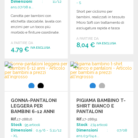
Dimensioni
: 11/12
- S
ans,07/08 a...
Short per ciclismo per
Canotta per bambini con
bambini, realizzati in tessuto
etichetta staccabile, lavata con
Micro Soft con trattamento di
enzimi per un tocco più
asciugatura rapida e tasca
morbido e finiture coordinate.
interna per chiavi.
A PARTIRE DA
A PARTIRE DA
8,04 €
IVA ESCLUSA
4,79 €
IVA ESCLUSA
ORDINARE
ORDINARE
Richiedi un preventivo
Richiedi un preventivo
GONNA-PANTALONI
PIGIAMA BAMBINO T-
LEGGERA PER
SHIRT BIANCO E
BAMBINI 6-12 ANNI
PANTALONI
Rif.
17-28816
Rif.
17-28851
Stock
: 95 articoli
Stock
: 274 articoli
Dimensioni
: 0,5/6 - S,11/12
Dimensioni
: 07/08
- XL
ans,03/04 a...