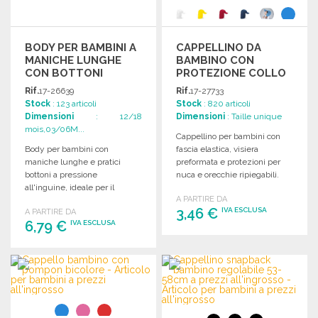
BODY PER BAMBINI A
CAPPELLINO DA
MANICHE LUNGHE
BAMBINO CON
CON BOTTONI
PROTEZIONE COLLO
A PREZZI
Rif.
17-26639
Rif.
17-27733
ALL'INGROSSO
Stock
: 123 articoli
Stock
: 820 articoli
Dimensioni
: 12/18
Dimensioni
: Taille unique
mois,03/06M...
Cappellino per bambini con
Body per bambini con
fascia elastica, visiera
maniche lunghe e pratici
preformata e protezioni per
bottoni a pressione
nuca e orecchie ripiegabili.
all'inguine, ideale per il
Sicuro e pratico.
A PARTIRE DA
comfort quotidiano.
3,46 €
IVA ESCLUSA
A PARTIRE DA
6,79 €
IVA ESCLUSA
ORDINARE
ORDINARE
Richiedi un preventivo
Richiedi un preventivo