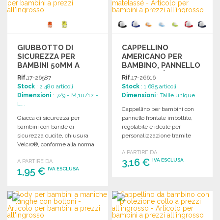
Richiedi un preventivo
GIUBBOTTO DI
CAPPELLINO
SICUREZZA PER
AMERICANO PER
BAMBINI 50MM A
BAMBINO, PANNELLO
PREZZI
MATELASSÉ
Rif.
17-26587
Rif.
17-26616
ALL'INGROSSO
Stock
: 2 480 articoli
Stock
: 1 685 articoli
Dimensioni
: 7/9 - M,10/12 -
Dimensioni
: Taille unique
L...
Cappellino per bambini con
Giacca di sicurezza per
pannello frontale imbottito,
bambini con bande di
regolabile e ideale per
sicurezza cucite, chiusura
personalizzazione tramite
Velcro®, conforme alla norma
serigrafia, ricamo e
A PARTIRE DA
EN17353. Bordo in poliestere
sublimazione.
3,16 €
IVA ESCLUSA
A PARTIRE DA
nero.
1,95 €
IVA ESCLUSA
ORDINARE
ORDINARE
Richiedi un preventivo
Richiedi un preventivo