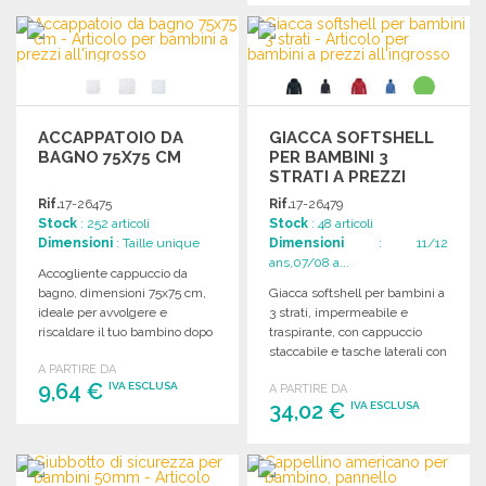
Richiedi un preventivo
ORDINARE
Richiedi un preventivo
ACCAPPATOIO DA
GIACCA SOFTSHELL
BAGNO 75X75 CM
PER BAMBINI 3
STRATI A PREZZI
ALL'INGROSSO
Rif.
17-26475
Rif.
17-26479
Stock
: 252 articoli
Stock
: 48 articoli
Dimensioni
: Taille unique
Dimensioni
: 11/12
ans,07/08 a...
Accogliente cappuccio da
bagno, dimensioni 75x75 cm,
Giacca softshell per bambini a
ideale per avvolgere e
3 strati, impermeabile e
riscaldare il tuo bambino dopo
traspirante, con cappuccio
il bagnetto.
staccabile e tasche laterali con
A PARTIRE DA
zip.
9,64 €
IVA ESCLUSA
A PARTIRE DA
34,02 €
IVA ESCLUSA
ORDINARE
ORDINARE
Richiedi un preventivo