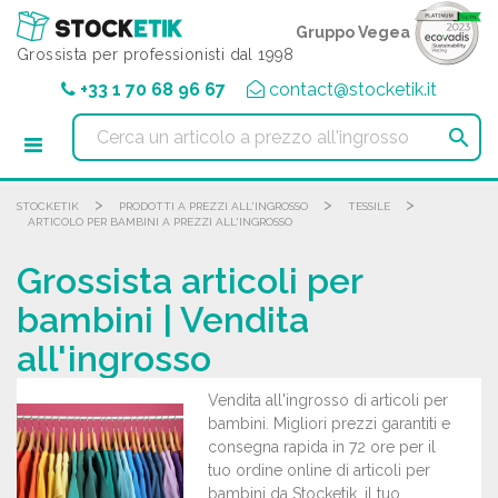
Pannello di gestione dei cookies
Gruppo Vegea
Grossista per professionisti dal 1998
+33 1 70 68 96 67
contact@stocketik.it

>
>
>
STOCKETIK
PRODOTTI A PREZZI ALL'INGROSSO
TESSILE
ARTICOLO PER BAMBINI A PREZZI ALL'INGROSSO
Grossista articoli per
bambini | Vendita
all'ingrosso
Vendita all'ingrosso di articoli per
bambini. Migliori prezzi garantiti e
consegna rapida in 72 ore per il
tuo ordine online di articoli per
bambini da Stocketik, il tuo