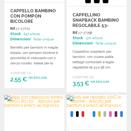
CAPPELLO BAMBINO
CAPPELLINO
CON POMPON
SNAPBACK BAMBINO
BICOLORE
REGOLABILE 53-
Rif.
17-27772
58CM
Rif.
17-27798
Stock
: 647 articoli
Stock
: 370 articoli
Dimensioni
: Taille unique
Dimensioni
: Taille unique
Berretto per bambini in maglia
Cappellino snapback per
doppia, con pompon bicolore e
bambini, con visiera piatta,
possibilità di indossarlo con o
dettagli contrastati e taglia
senza risvolto. Ideale per la
regolabile da 53 a 58 cm.
personalizzazione.
A PARTIRE DA
A PARTIRE DA
2,55 €
IVA ESCLUSA
3,53 €
IVA ESCLUSA
ORDINARE
ORDINARE
Richiedi un preventivo
Richiedi un preventivo