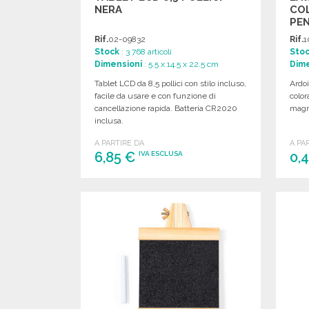
NERA
CO
PEN
PRE
Rif.
02-09832
Rif.
1
Stock
: 3 768 articoli
Sto
Dimensioni
: 5.5 x 14.5 x 22.5 cm
Dime
Tablet LCD da 8,5 pollici con stilo incluso,
Ardoi
facile da usare e con funzione di
color
cancellazione rapida. Batteria CR2020
magne
inclusa.
A PARTIRE DA
A PA
6,85 €
0,
IVA ESCLUSA
ORDINARE
Richiedi un preventivo