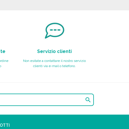
nte
Servizio clienti
ordine
Non esitate a contattare il nostro servizio
o
clienti via e-mail o telefono.

DOTTI