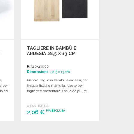
TAGLIERE IN BAMBÙ E
I
ARDESIA 28,5 X 13 CM
Rif.
10-49066
Dimensioni
: 28.5 x 13 cm
e,
Piano di taglio in bambù e ardesia, con
a per
finitura liscia e maniglia, ideale per
lo ed
tagliare e presentare. Facile da pulire.
A PARTIRE DA
2,06 €
IVA ESCLUSA
ORDINARE
Richiedi un preventivo