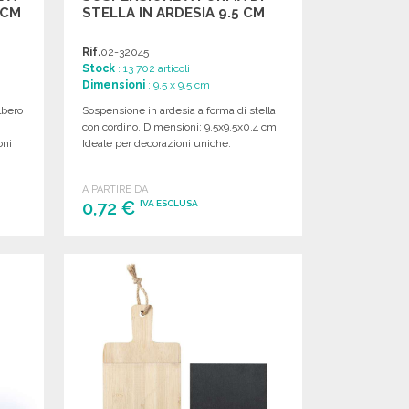
 CM
STELLA IN ARDESIA 9.5 CM
Rif.
02-32045
Stock
: 13 702 articoli
Dimensioni
: 9.5 x 9.5 cm
lbero
Sospensione in ardesia a forma di stella
con cordino. Dimensioni: 9,5x9,5x0,4 cm.
oni
Ideale per decorazioni uniche.
A PARTIRE DA
0,72 €
IVA ESCLUSA
ORDINARE
Richiedi un preventivo