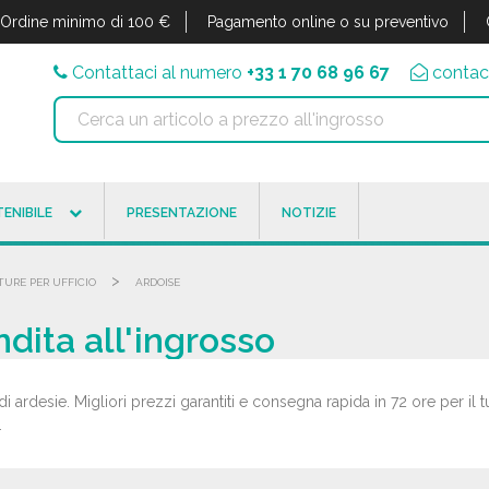
Ordine minimo di 100 €
Pagamento online o su preventivo
Contattaci al numero
+33 1 70 68 96 67
contac
ENIBILE
PRESENTAZIONE
NOTIZIE
>
TURE PER UFFICIO
ARDOISE
ndita all'ingrosso
di ardesie. Migliori prezzi garantiti e consegna rapida in 72 ore per il t
.