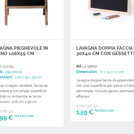
AGNA PIEGHEVOLE IN
LAVAGNA DOPPIA FACCIA
GNO 106X59 CM
30X40 CM CON GESSETT
0-221751
Rif.
10-18862
ck
: 294 articoli
Dimensioni
: 21 x 31 x 1.2 cm
nsioni
: 106 x 65 x 59 cm
Lavagna doppia faccia da appender
se in legno versatile, facile da
con una superficie per gesso e l'altr
ortare e con ampia superficie
pennarello. Include gesso, pennarel
ibile su entrambe le facce.
effaceur.
nsioni: 106 cm x 59 cm.
A PARTIRE DA
1,59 €
IVA ESCLUSA
RTIRE DA
,99 €
IVA ESCLUSA
ORDINARE
ORDINARE
Richiedi un preventivo