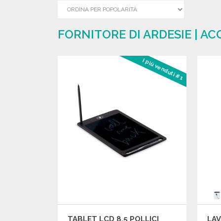
FORNITORE DI ARDESIE | A
I più venduti #1
TABLET LCD 8,5 POLLICI
LA