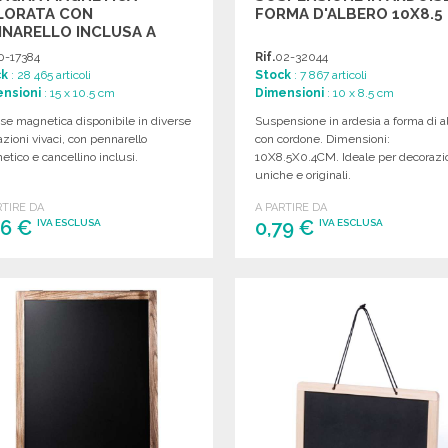
LORATA CON
FORMA D'ALBERO 10X8.5
NARELLO INCLUSA A
ZZI ALL'INGROSSO
0-17384
Rif.
02-32044
ck
: 28 465 articoli
Stock
: 7 867 articoli
nsioni
: 15 x 10.5 cm
Dimensioni
: 10 x 8.5 cm
se magnetica disponibile in diverse
Suspensione in ardesia a forma di a
azioni vivaci, con pennarello
con cordone. Dimensioni:
tico e cancellino inclusi.
10X8.5X0.4CM. Ideale per decorazi
uniche e originali.
RTIRE DA
A PARTIRE DA
46 €
0,79 €
IVA ESCLUSA
IVA ESCLUSA
ORDINARE
ORDINARE
Richiedi un preventivo
Richiedi un preventivo