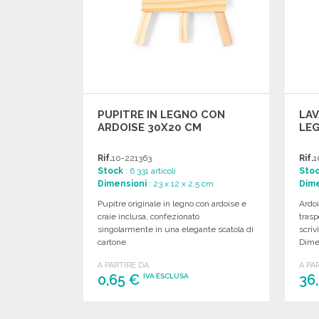
PUPITRE IN LEGNO CON
LAV
ARDOISE 30X20 CM
LE
Rif.
10-221363
Rif.
1
Stock
: 6 331 articoli
Sto
Dimensioni
: 23 x 12 x 2.5 cm
Dime
Pupitre originale in legno con ardoise e
Ardoi
craie inclusa, confezionato
trasp
singolarmente in una elegante scatola di
scriv
cartone.
Dime
A PARTIRE DA
A PA
0,65 €
36
IVA ESCLUSA
ORDINARE