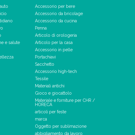
auto
Accessorio per bere
icio
Accessorio da bricolage
tidiano
Accessorio da cucina
vo
Penna
o
Articolo di orologeria
ne e salute
Articolo per la casa
Accessorio in pelle
ellezza
Portachiavi
Sacchetto
Accessorio high-tech
Tessile
Materiali antichi
Gioco e giocattolo
Materiale e forniture per CHR /
HORECA
articoli per feste
marca
Oggetto per sublimazione
abbigliamento da lavoro