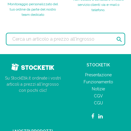
Monitoraggio personalizzato del
servizio clienti via e-mail o
tuo ordine da parte del nostro
telefono.
team dedicato

STOCKETIK
Presentazione
Su StockEtik.it ordinate i vostri
Funzionamento
articoli a prezzi all'ingrosso
Notizie
con pochi clic!
CGV
CGU