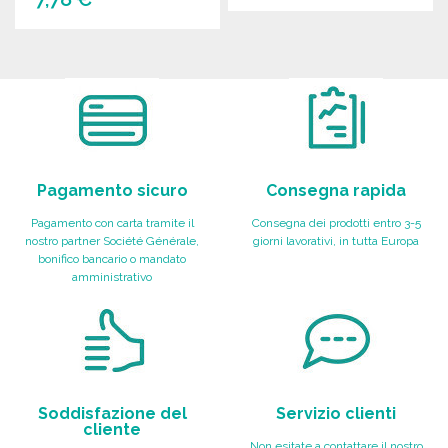
ORDINARE
ORDINARE
Richiedi un preventivo
Richiedi un preventivo
Pagamento sicuro
Consegna rapida
Pagamento con carta tramite il
Consegna dei prodotti entro 3-5
nostro partner Société Générale,
giorni lavorativi, in tutta Europa
bonifico bancario o mandato
amministrativo
Soddisfazione del
Servizio clienti
cliente
Non esitate a contattare il nostro