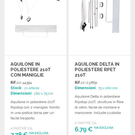
AQUILONE IN
AQUILONE DELTA IN
POLIESTERE 210T
POLIESTERE RPET
CON MANIGLIE
210T
Rif.
02-44394
Rif.
10-237891
Stock
: 21 articoli
Dimensioni
: 75 x 160 cm
Dimensioni
: 160 x 75 cm
Aquilone Delta in poliestere
Aquilone in poliestere 210T
Ripstop 210T, struttura in fibra
Ripstop con 2 maniglie, fornito
di vetro, facile da montare e
in una pratica borsa per un
manovrare. Include custodia
facile trasporto.
per il trasporto.
A PARTIRE DA
6,79 €
IVA ESCLUSA
A PARTIRE DA
7,78 €
IVA ESCLUSA