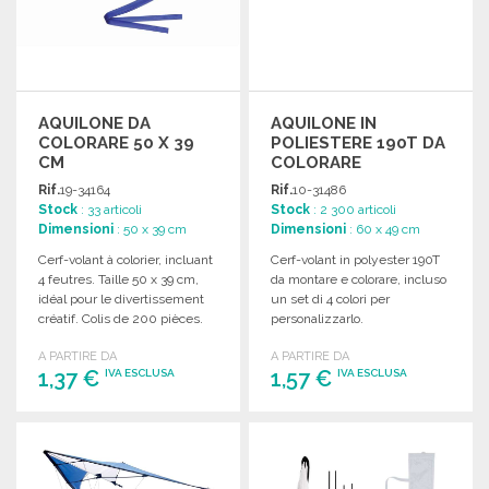
AQUILONE DA
AQUILONE IN
COLORARE 50 X 39
POLIESTERE 190T DA
CM
COLORARE
Rif.
19-34164
Rif.
10-31486
Stock
: 33 articoli
Stock
: 2 300 articoli
Dimensioni
: 50 x 39 cm
Dimensioni
: 60 x 49 cm
Cerf-volant à colorier, incluant
Cerf-volant in polyester 190T
4 feutres. Taille 50 x 39 cm,
da montare e colorare, incluso
idéal pour le divertissement
un set di 4 colori per
créatif. Colis de 200 pièces.
personalizzarlo.
A PARTIRE DA
A PARTIRE DA
1,37 €
1,57 €
IVA ESCLUSA
IVA ESCLUSA
ORDINARE
ORDINARE
Richiedi un preventivo
Richiedi un preventivo