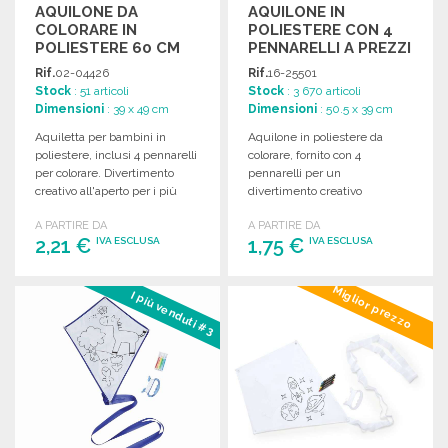
AQUILONE DA
AQUILONE IN
COLORARE IN
POLIESTERE CON 4
POLIESTERE 60 CM
PENNARELLI A PREZZI
ALL'INGROSSO
Rif.
02-04426
Rif.
16-25501
Stock
: 51 articoli
Stock
: 3 670 articoli
Dimensioni
: 39 x 49 cm
Dimensioni
: 50.5 x 39 cm
Aquiletta per bambini in
Aquilone in poliestere da
poliestere, inclusi 4 pennarelli
colorare, fornito con 4
per colorare. Divertimento
pennarelli per un
creativo all'aperto per i più
divertimento creativo
piccoli.
all'aperto.
A PARTIRE DA
A PARTIRE DA
2,21 €
1,75 €
IVA ESCLUSA
IVA ESCLUSA
ORDINARE
ORDINARE
Miglior prezzo
I più venduti #3
Richiedi un preventivo
Richiedi un preventivo