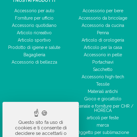
I NOSTRI PRODOTTI
Accessorio per auto
Accessorio per bere
Forniture per ufficio
Accessorio da bricolage
Accessorio quotidiano
Accessorio da cucina
Articolo ricreativo
Penna
Articolo sportivo
Articolo di orologeria
Prodotto di igiene e salute
Articolo per la casa
Bagaglieria
Accessorio in pelle
Accessorio di bellezza
Portachiavi
Sacchetto
Accessorio high-tech
Tessile
Materiali antichi
Gioco e giocattolo
Materiale e forniture per CHR /
HORECA
articoli per feste
Questo sito fa uso di
marca
cookies e ti consente di
Oggetto per sublimazione
decidere se accettarli o