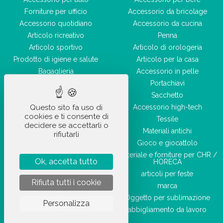
Forniture per ufficio
Accessorio da bricolage
Accessorio quotidiano
Accessorio da cucina
Articolo ricreativo
Penna
Articolo sportivo
Articolo di orologeria
Prodotto di igiene e salute
Articolo per la casa
Bagaglieria
Accessorio in pelle
Accessorio di bellezza
Portachiavi
Sacchetto
Questo sito fa uso di
Accessorio high-tech
cookies e ti consente di
Tessile
decidere se accettarli o
Materiali antichi
rifiutarli
Gioco e giocattolo
Materiale e forniture per CHR /
Ok, accetta tutto
HORECA
articoli per feste
Rifiuta tutti i cookie
marca
Oggetto per sublimazione
Personalizza
abbigliamento da lavoro