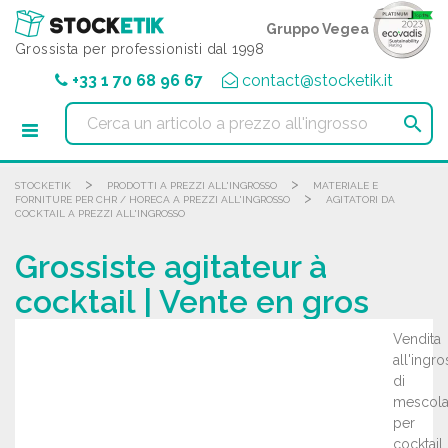
Pannello di gestione dei cookies
Gruppo Vegea
Grossista per professionisti dal 1998
+33 1 70 68 96 67
contact@stocketik.it

>
>
STOCKETIK
PRODOTTI A PREZZI ALL'INGROSSO
MATERIALE E
>
FORNITURE PER CHR / HORECA A PREZZI ALL'INGROSSO
AGITATORI DA
COCKTAIL A PREZZI ALL'INGROSSO
Grossiste agitateur à
cocktail | Vente en gros
Vendita
all'ingr
di
mescola
per
cocktail.