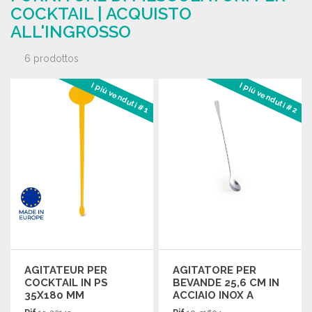
COCKTAIL | ACQUISTO
ALL'INGROSSO
6 prodottos
I più venduti #1
I più venduti #2
AGITATEUR PER
AGITATORE PER
COCKTAIL IN PS
BEVANDE 25,6 CM IN
35X180 MM
ACCIAIO INOX A
PREZZI