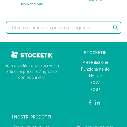
team dedicato

STOCKETIK
Presentazione
Su StockEtik.it ordinate i vostri
Funzionamento
articoli a prezzi all'ingrosso
Notizie
con pochi clic!
CGV
CGU
I NOSTRI PRODOTTI
Accessorio per auto
Accessorio per bere