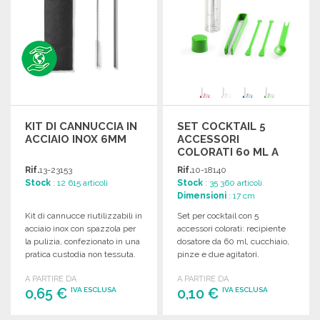
KIT DI CANNUCCIA IN
SET COCKTAIL 5
ACCIAIO INOX 6MM
ACCESSORI
COLORATI 60 ML A
PREZZI
Rif.
13-23153
Rif.
10-18140
ALL'INGROSSO
Stock
: 12 615 articoli
Stock
: 35 360 articoli
Dimensioni
: 17 cm
Kit di cannucce riutilizzabili in
Set per cocktail con 5
acciaio inox con spazzola per
accessori colorati: recipiente
la pulizia, confezionato in una
dosatore da 60 ml, cucchiaio,
pratica custodia non tessuta.
pinze e due agitatori.
A PARTIRE DA
A PARTIRE DA
0,65 €
0,10 €
IVA ESCLUSA
IVA ESCLUSA