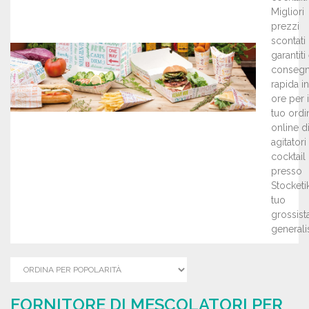
Migliori
prezzi
scontati
garantiti
conseg
rapida i
ore per i
tuo ordi
online d
agitatori
cocktail
presso
Stocketik,
tuo
grossist
generalis
FORNITORE DI MESCOLATORI PER