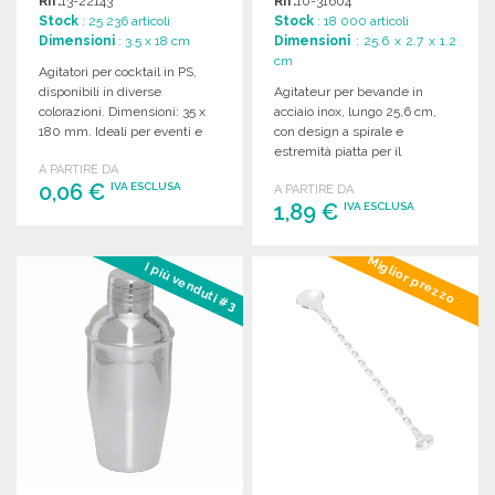
Rif.
13-22143
Rif.
10-31604
ALL'INGROSSO
Stock
: 25 236 articoli
Stock
: 18 000 articoli
Dimensioni
: 3.5 x 18 cm
Dimensioni
: 25.6 x 2.7 x 1.2
cm
Agitatori per cocktail in PS,
disponibili in diverse
Agitateur per bevande in
colorazioni. Dimensioni: 35 x
acciaio inox, lungo 25,6 cm,
180 mm. Ideali per eventi e
con design a spirale e
feste.
estremità piatta per il
A PARTIRE DA
marquage.
0,06 €
IVA ESCLUSA
A PARTIRE DA
1,89 €
IVA ESCLUSA
ORDINARE
ORDINARE
Miglior prezzo
I più venduti #3
Richiedi un preventivo
Richiedi un preventivo