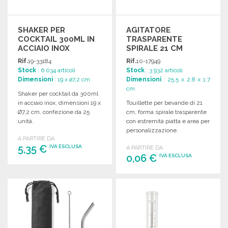
SHAKER PER
AGITATORE
COCKTAIL 300ML IN
TRASPARENTE
ACCIAIO INOX
SPIRALE 21 CM
Rif.
19-33184
Rif.
10-17949
Stock
: 6 034 articoli
Stock
: 3 932 articoli
Dimensioni
: 19 x ø7,2 cm
Dimensioni
: 25.5 x 2.8 x 1.7
cm
Shaker per cocktail da 300ml
in acciaio inox, dimensioni 19 x
Touillette per bevande di 21
Ø7,2 cm, confezione da 25
cm, forma spirale trasparente
unità.
con estremità piatta e area per
personalizzazione.
A PARTIRE DA
5,35 €
IVA ESCLUSA
A PARTIRE DA
0,06 €
IVA ESCLUSA
ORDINARE
ORDINARE
Richiedi un preventivo
Richiedi un preventivo