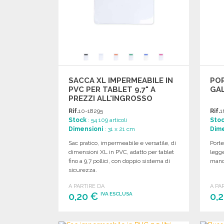
SACCA XL IMPERMEABILE IN
POR
PVC PER TABLET 9,7" A
GAL
PREZZI ALL'INGROSSO
Rif.
10-18295
Rif.
1
Stock
: 54 109 articoli
Sto
Dimensioni
: 31 x 21 cm
Dime
Sac pratico, impermeabile e versatile, di
Porte
dimensioni XL in PVC, adatto per tablet
legge
fino a 9,7 pollici, con doppio sistema di
mano 
sicurezza.
A PARTIRE DA
A PA
0,20 €
0,
IVA ESCLUSA
ORDINARE