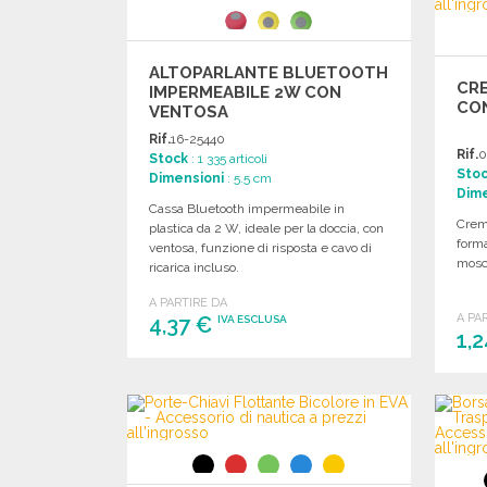
ALTOPARLANTE BLUETOOTH
CRE
IMPERMEABILE 2W CON
CO
VENTOSA
Rif.
16-25440
Rif.
0
Stock
: 1 335 articoli
Sto
Dimensioni
: 5.5 cm
Dime
Cassa Bluetooth impermeabile in
Crem
plastica da 2 W, ideale per la doccia, con
forma
ventosa, funzione di risposta e cavo di
mosch
ricarica incluso.
A PARTIRE DA
A PA
4,37 €
IVA ESCLUSA
1,
ORDINARE
Richiedi un preventivo