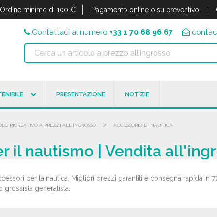
Ordine minimo di 100 €
Pagamento online o su preventivo
Contattaci al numero
+33 1 70 68 96 67
contac
ENIBILE
PRESENTAZIONE
NOTIZIE
>
OLO RICREATIVO A PREZZI ALL'INGROSSO
ACCESSORIO DI NAUTICA
r il nautismo | Vendita all'ing
ccessori per la nautica. Migliori prezzi garantiti e consegna rapida in 7
uo grossista generalista.