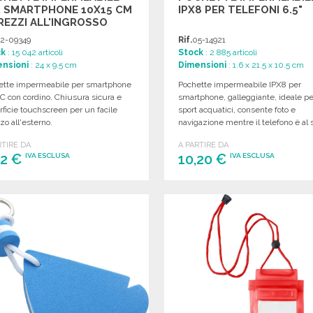
R SMARTPHONE 10X15 CM
IPX8 PER TELEFONI 6.5"
REZZI ALL'INGROSSO
2-09349
Rif.
05-14921
ck
: 15 042 articoli
Stock
: 2 885 articoli
nsioni
: 24 x 9.5 cm
Dimensioni
: 1.6 x 21.5 x 10.5 cm
ette impermeabile per smartphone
Pochette impermeabile IPX8 per
C con cordino. Chiusura sicura e
smartphone, galleggiante, ideale pe
ficie touchscreen per un facile
sport acquatici, consente foto e
zzo all'esterno.
navigazione mentre il telefono è al 
interno.
RTIRE DA
A PARTIRE DA
92 €
10,20 €
IVA ESCLUSA
IVA ESCLUSA
ORDINARE
ORDINARE
Richiedi un preventivo
Richiedi un preventivo