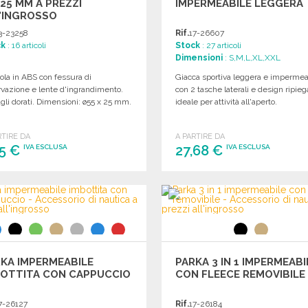
25 MM A PREZZI
IMPERMEABILE LEGGERA
'INGROSSO
3-23258
Rif.
17-26607
ck
: 16 articoli
Stock
: 27 articoli
Dimensioni
: S,M,L,XL,XXL
la in ABS con fessura di
Giacca sportiva leggera e impermea
rvazione e lente d'ingrandimento.
con 2 tasche laterali e design ripieg
gli dorati. Dimensioni: ø55 x 25 mm.
ideale per attività all'aperto.
RTIRE DA
A PARTIRE DA
55 €
27,68 €
IVA ESCLUSA
IVA ESCLUSA
ORDINARE
ORDINARE
Richiedi un preventivo
Richiedi un preventivo
KA IMPERMEABILE
PARKA 3 IN 1 IMPERMEABI
BOTTITA CON CAPPUCCIO
CON FLEECE REMOVIBILE
7-26127
Rif.
17-26184