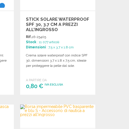
STICK SOLARE WATERPROOF
SPF 30, 3.7 CM A PREZZI
ALL'INGROSSO
Rif.
16-25405
Stock
: 11 077 articoli
Dimensioni
: 7.5 x 3.7 x 1.8 cm
ml
Crema solare waterproof con indice SPF
ggere
30, dimensioni 3.7 x 1.8 x 7.5 cm, ideale
per proteggere la pelle dal sole.
A PARTIRE DA
0,80 €
IVA ESCLUSA
ORDINARE
Richiedi un preventivo