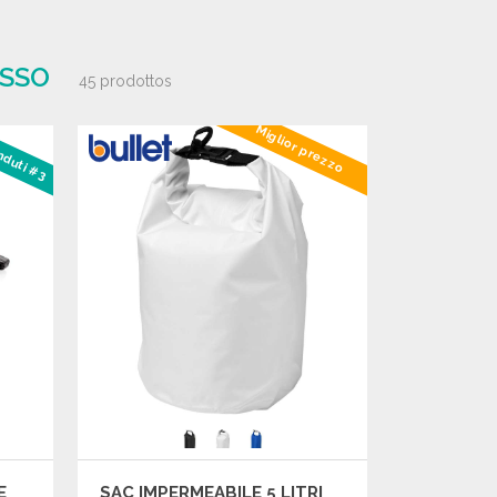
OSSO
45 prodottos
Miglior prezzo
enduti #3
E
SAC IMPERMEABILE 5 LITRI