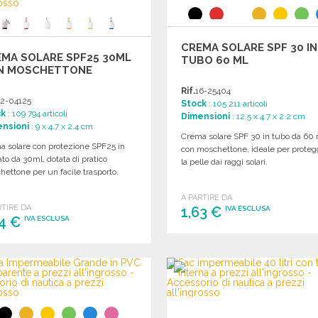
CREMA SOLARE SPF 30 IN
MA SOLARE SPF25 30ML
TUBO 60 ML
N MOSCHETTONE
Rif.
16-25404
2-04125
Stock
: 105 211 articoli
ck
: 109 794 articoli
Dimensioni
: 12.5 x 4.7 x 2.2 cm
nsioni
: 9 x 4.7 x 2.4 cm
Crema solare SPF 30 in tubo da 60 
a solare con protezione SPF25 in
con moschettone, ideale per prote
to da 30ml, dotata di pratico
la pelle dai raggi solari.
ettone per un facile trasporto.
A PARTIRE DA
RTIRE DA
1,63 €
IVA ESCLUSA
24 €
IVA ESCLUSA
ORDINARE
ORDINARE
Richiedi un preventivo
Richiedi un preventivo