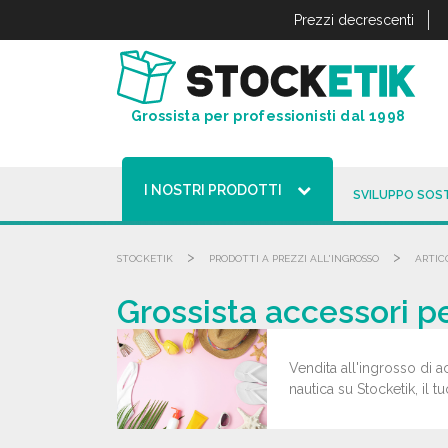
Pannello di gestione dei cookies
Prezzi decrescenti
Grossista per professionisti dal 1998
I NOSTRI PRODOTTI
SVILUPPO SOST
>
>
STOCKETIK
PRODOTTI A PREZZI ALL'INGROSSO
ARTIC
Grossista accessori pe
Vendita all'ingrosso di a
nautica su Stocketik, il t