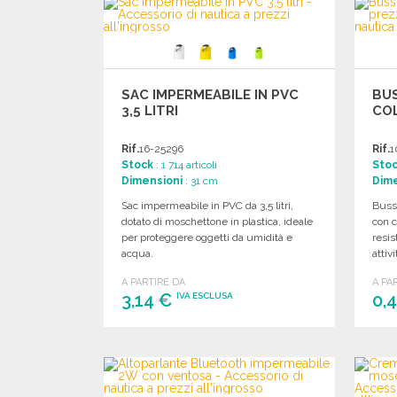
Richiedi un preventivo
SAC IMPERMEABILE IN PVC
BU
3,5 LITRI
COL
Rif.
16-25296
Rif.
1
Stock
: 1 714 articoli
Sto
Dimensioni
: 31 cm
Dime
Sac impermeabile in PVC da 3,5 litri,
Busso
dotato di moschettone in plastica, ideale
con c
per proteggere oggetti da umidità e
resis
acqua.
attivi
A PARTIRE DA
A PA
3,14 €
0,
IVA ESCLUSA
ORDINARE
Richiedi un preventivo