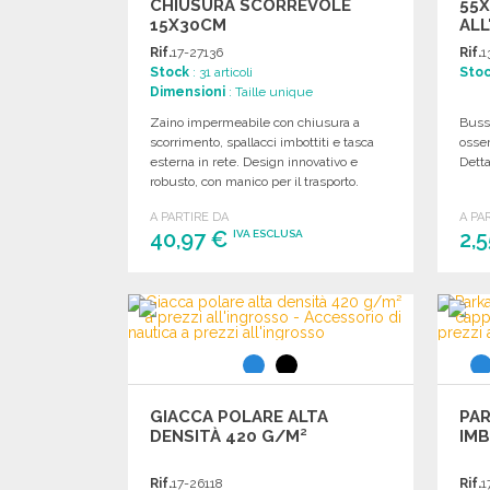
CHIUSURA SCORREVOLE
55X
15X30CM
ALL
Rif.
17-27136
Rif.
1
Stock
: 31 articoli
Sto
Dimensioni
: Taille unique
Zaino impermeabile con chiusura a
Busso
scorrimento, spallacci imbottiti e tasca
osse
esterna in rete. Design innovativo e
Detta
robusto, con manico per il trasporto.
A PARTIRE DA
A PA
40,97 €
2,
IVA ESCLUSA
ORDINARE
Richiedi un preventivo
GIACCA POLARE ALTA
PAR
DENSITÀ 420 G/M²
IM
Rif.
17-26118
Rif.
1