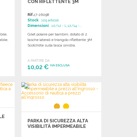
CON RIFLETTENTE 3M
Rif.
17-26098
Stock
: 105 articoli
Dimensioni
: 10/12 - L,12/14 -...
bile,
Gilet polaire per bambini, dotato di 2
abile,
tasche laterali e triangolo riflettente 3M
Scotchlite sulla tasca sinistra.
A PARTIRE DA
10,02 €
IVA ESCLUSA
ORDINARE
Richiedi un preventivo
LE
PARKA DI SICUREZZA ALTA
VISIBILITÀ IMPERMEABILE