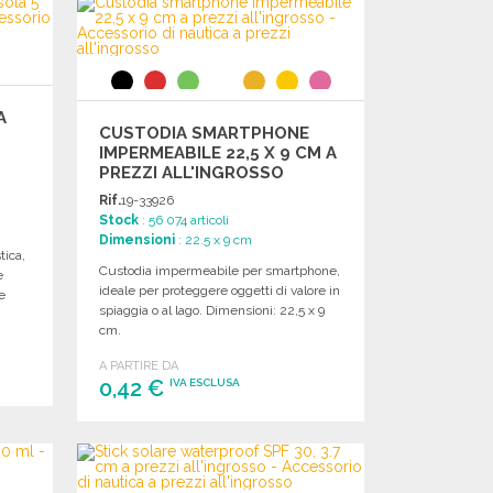
Richiedi un preventivo
A
CUSTODIA SMARTPHONE
IMPERMEABILE 22,5 X 9 CM A
PREZZI ALL'INGROSSO
Rif.
19-33926
Stock
: 56 074 articoli
Dimensioni
: 22.5 x 9 cm
tica,
Custodia impermeabile per smartphone,
e
ideale per proteggere oggetti di valore in
e
spiaggia o al lago. Dimensioni: 22,5 x 9
cm.
A PARTIRE DA
0,42 €
IVA ESCLUSA
ORDINARE
Richiedi un preventivo