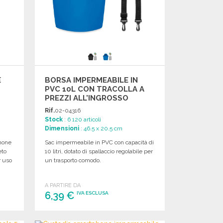
E
BORSA IMPERMEABILE IN
PVC 10L CON TRACOLLA A
PREZZI ALL'INGROSSO
Rif.
02-04316
Stock
: 6 120 articoli
Dimensioni
: 46.5 x 20.5 cm
hone
Sac impermeabile in PVC con capacità di
eto
10 litri, dotato di spallaccio regolabile per
r uso
un trasporto comodo.
A PARTIRE DA
6,39 €
IVA ESCLUSA
ORDINARE