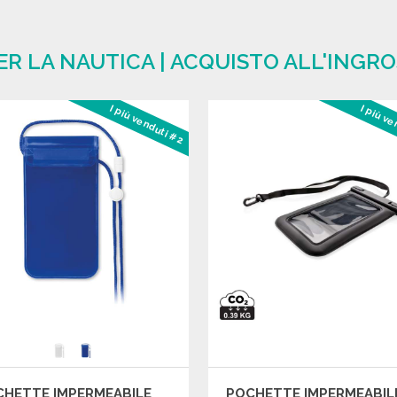
ER LA NAUTICA | ACQUISTO ALL'INGR
I più venduti #2
I più v
CHETTE IMPERMEABILE
POCHETTE IMPERMEABIL