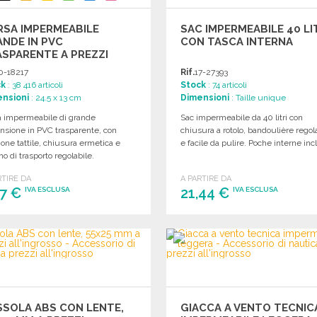
RSA IMPERMEABILE
SAC IMPERMEABILE 40 LI
NDE IN PVC
CON TASCA INTERNA
SPARENTE A PREZZI
'INGROSSO
0-18217
Rif.
17-27393
ck
: 38 416 articoli
Stock
: 74 articoli
nsioni
: 24.5 x 13 cm
Dimensioni
: Taille unique
a impermeabile di grande
Sac impermeabile da 40 litri con
nsione in PVC trasparente, con
chiusura a rotolo, bandoulière regol
one tattile, chiusura ermetica e
e facile da pulire. Poche interne inc
no di trasporto regolabile.
RTIRE DA
A PARTIRE DA
37 €
21,44 €
IVA ESCLUSA
IVA ESCLUSA
ORDINARE
ORDINARE
Richiedi un preventivo
Richiedi un preventivo
SOLA ABS CON LENTE,
GIACCA A VENTO TECNIC