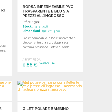
BORSA IMPERMEABILE PVC
TRI
TRASPARENTE E BLU S A
PREZZI ALL'INGROSSO
Rif.
08-15968
Stock
: 339 articoli
Dimensioni
: 19.8 x 11.3 cm
Sac impermeabile in PVC trasparente e
blu, con chiusura a zip doppia e 2
abile
bottoni a pressione. Dotato di corda.
luse.
A PARTIRE DA
0,86 €
IVA ESCLUSA
ORDINARE
Richiedi un preventivo
A
GILET POLARE BAMBINO