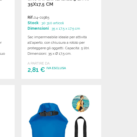
35X17,5 CM
Rif.
04-01985
Stock
: 30 310 articoli
Dimensioni
: 35 x 17.5 x 17.5 cm
Sac impermeabile ideale per attività
r
all'aperto, con chiusura a rotolo per
proteggere gli oggetti. Capacità: 5 litri.
suo
Dimensioni: 35 x Ø 17,5 cm.
A PARTIRE DA
2,81 €
IVA ESCLUSA
ORDINARE
Richiedi un preventivo