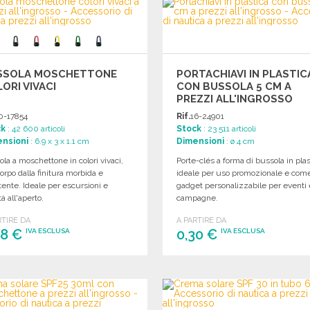
Richiedi un preventivo
Richiedi un preventivo
SSOLA MOSCHETTONE
PORTACHIAVI IN PLASTIC
ORI VIVACI
CON BUSSOLA 5 CM A
PREZZI ALL'INGROSSO
0-17854
Rif.
16-24901
ck
: 42 600 articoli
Stock
: 23 511 articoli
nsioni
: 6.9 x 3 x 1.1 cm
Dimensioni
: ø 4 cm
la a moschettone in colori vivaci,
Porte-clés a forma di bussola in plas
orpo dalla finitura morbida e
ideale per uso promozionale e com
tente. Ideale per escursioni e
gadget personalizzabile per eventi 
tà all'aperto.
campagne.
RTIRE DA
A PARTIRE DA
48 €
0,30 €
IVA ESCLUSA
IVA ESCLUSA
ORDINARE
ORDINARE
Richiedi un preventivo
Richiedi un preventivo