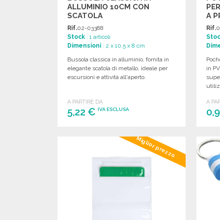
ALLUMINIO 10CM CON
PE
SCATOLA
A P
Rif.
02-03388
Rif.
0
Stock
: 1 articoli
Sto
Dimensioni
: 2 x 10.5 x 8 cm
Dime
Bussola classica in alluminio, fornita in
Poch
elegante scatola di metallo, ideale per
in PV
escursioni e attività all'aperto.
super
utili
A PARTIRE DA
A PA
5,22 €
0,
IVA ESCLUSA
ORDINARE
Miglior prezzo
Richiedi un preventivo