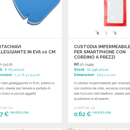
TACHIAVI
CUSTODIA IMPERMEABIL
LEGGIANTE IN EVA 10 CM
PER SMARTPHONE CON
CORDINO A PREZZI
ALL'INGROSSO
6-25228
Rif.
16-25495
ck
: 8 763 articoli
Stock
: 62 938 articoli
nsioni
: 1.3 x 6.3 x 5.4 cm
Dimensioni
: 26.5 x 11 cm
-clés galleggiante in EVA, pratico e
Custodia impermeabile per smartp
ro, ideale per tenere a portata di
con cordino da collo, accesso compl
chiavi e piccoli oggetti.
alle funzioni del telefono. Ideale pe
quotidiano e all'aperto.
RTIRE DA
A PARTIRE DA
27 €
0,62 €
IVA ESCLUSA
IVA ESCLUSA
ORDINARE
ORDINARE