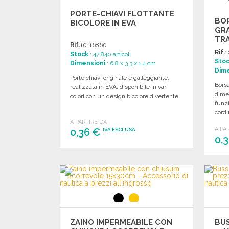
PORTE-CHIAVI FLOTTANTE
BO
BICOLORE IN EVA
GRA
TRA
Rif.
10-16860
ALL
Rif.
1
Stock
: 47 840 articoli
Sto
Dimensioni
: 6.8 x 3.3 x 1.4 cm
Dime
Porte chiavi originale e galleggiante,
Bors
realizzata in EVA, disponibile in vari
dime
colori con un design bicolore divertente.
funzi
cordi
A PARTIRE DA
A PA
0,36 €
IVA ESCLUSA
0,
ORDINARE
Richiedi un preventivo
ZAINO IMPERMEABILE CON
BUS