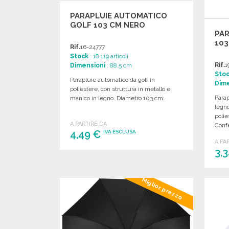
PARAPLUIE AUTOMATICO
GOLF 103 CM NERO
PA
10
Rif.
16-24777
Stock
: 18 119 articoli
Rif.
1
Dimensioni
: 88.5 cm
Sto
Parapluie automatico da golf in
Dime
poliestere, con struttura in metallo e
Para
manico in legno. Diametro 103 cm.
legno
polie
A PARTIRE DA
Confe
4,49 €
IVA ESCLUSA
A PA
3,
ORDINARE
Richiedi un preventivo
Miglior prezzo