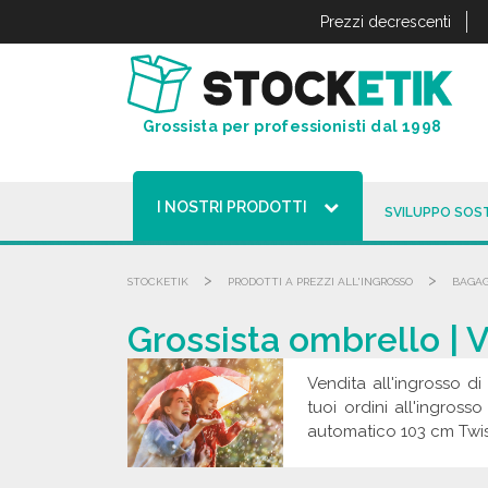
Pannello di gestione dei cookies
Prezzi decrescenti
Grossista per professionisti dal 1998
I NOSTRI PRODOTTI
SVILUPPO SOST
>
>
STOCKETIK
PRODOTTI A PREZZI ALL'INGROSSO
BAGAG
Grossista ombrello | V
Vendita all'ingrosso di
tuoi ordini all'ingross
automatico 103 cm Twi