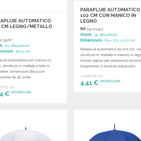
PARAPLUIE AUTOMATICO
102 CM CON MANICO IN
RAPLUIE AUTOMATICO
LEGNO
3 CM LEGNO/METALLO
Rif.
04-00413
Stock
: 34 389 articoli
9-33167
Dimensioni
: 83 x 102 x 102 cm
ck
: 82 289 articoli
Parapluie automatico da 102 cm, co
nsioni
: ø103 cm
struttura in metallo e manico in leg
pluie automatico con manico in
Ampio spazio per personalizzazion
, struttura in metallo e telo in
disponibile in diverse colorazioni.
stere, dimensioni Ø103 cm.
A PARTIRE DA
zione da 36 unità.
4,41 €
IVA ESCLUSA
RTIRE DA
34 €
IVA ESCLUSA
ORDINARE
Richiedi un preventivo
ORDINARE
Richiedi un preventivo