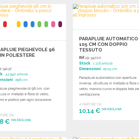
ORDINARE
Richiedi un preventivo
Richiedi un preventivo
PARAPLUIE AUTOMATICO
105 CM CON DOPPIO
APLUIE PIEGHEVOLE 96
TESSUTO
IN POLIESTERE
Rif.
19-34200
Stock
: 1 116 articoli
9-34132
Dimensioni
: ø105 cm
ck
: 43 940 articoli
Parapluie automatico con apertura
nsioni
: ø96 cm
inversa, struttura in metallo e fibra 
luie pieghevole di 96 cm, con
vetro, manico curvo e doppia tela pe
tura in metallo e fibra di vetro,
ventilazione.
ro e pratico per ogni occasione.
A PARTIRE DA
10,14 €
IVA ESCLUSA
RTIRE DA
48 €
IVA ESCLUSA
ORDINARE
Richiedi un preventivo
ORDINARE