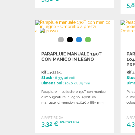
5,
ORDINARE
Richiedi un preventivo
PARAPLUIE MANUALE 190T
PA
CON MANICO IN LEGNO
104
PRE
Rif.
13-22251
Rif.
1
Stock
: 6 339 articoli
Sto
Dimensioni
: 1040 x 885 mm
Dime
Parapluie in poliestere 190T con manico
Parap
e impugnatura in legno. Apertura
auto
manuale, dimensioni ø1040 x 885 mm.
colo
A PARTIRE DA
A PA
3,32 €
4,
IVA ESCLUSA