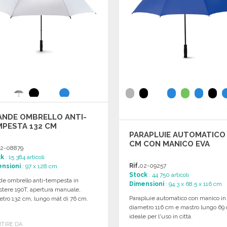
ANDE OMBRELLO ANTI-
MPESTA 132 CM
PARAPLUIE AUTOMATICO 
CM CON MANICO EVA
2-08879
ck
: 15 384 articoli
Rif.
02-09257
nsioni
: 97 x 128 cm
Stock
: 44 750 articoli
de ombrello anti-tempesta in
Dimensioni
: 94.3 x 68.5 x 116 cm
stere 190T, apertura manuale,
Parapluie automatico con manico in
etro 132 cm, lungo mât di 76 cm.
diametro 116 cm e mastro lungo 69
ideale per l'uso in città.
RTIRE DA