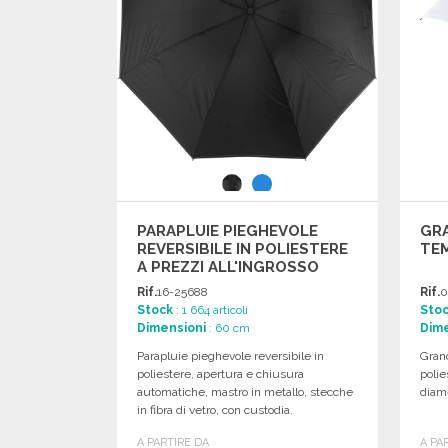
PARAPLUIE PIEGHEVOLE
GR
REVERSIBILE IN POLIESTERE
TE
A PREZZI ALL'INGROSSO
Rif.
16-25688
Rif.
0
Stock
: 1 664 articoli
Sto
Dimensioni
: 60 cm
Dime
Parapluie pieghevole reversibile in
Gran
poliestere, apertura e chiusura
polie
automatiche, mastro in metallo, stecche
diam
in fibra di vetro, con custodia.
A PARTIRE DA
A PA