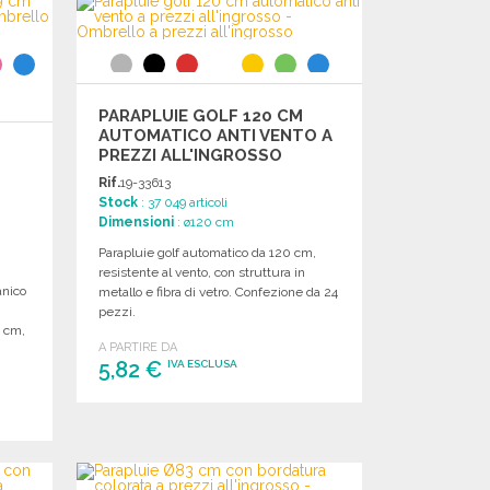
Richiedi un preventivo
PARAPLUIE GOLF 120 CM
AUTOMATICO ANTI VENTO A
PREZZI ALL'INGROSSO
Rif.
19-33613
Stock
: 37 049 articoli
Dimensioni
: ø120 cm
Parapluie golf automatico da 120 cm,
resistente al vento, con struttura in
anico
metallo e fibra di vetro. Confezione da 24
pezzi.
9 cm,
A PARTIRE DA
5,82 €
IVA ESCLUSA
ORDINARE
Richiedi un preventivo