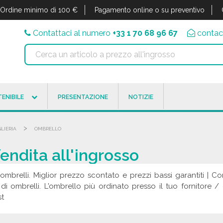
Ordine minimo di 100 €
Pagamento online o su preventivo
Contattaci al numero
+33 1 70 68 96 67
contac
ENIBILE
PRESENTAZIONE
NOTIZIE
>
LIERIA
OMBRELLO
endita all'ingrosso
 ombrelli. Miglior prezzo scontato e prezzi bassi garantiti | 
o di ombrelli. L'ombrello più ordinato presso il tuo fornitore 
st