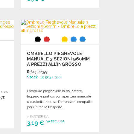
ORDINARE
Richiedi un preventivo
OMBRELLO PIEGHEVOLE
MANUALE 3 SEZIONI 960MM
A PREZZI ALL'INGROSSO
Rif.
13-22399
Stock
: 10 963 articoli
Parapluie pieghevole in poliestere,
usura
leggero e pratico, con apertura manuale
90T,
e custodia inclusa. Dimensioni compatte
per un facile trasporto.
A PARTIRE DA
3,19 €
IVA ESCLUSA