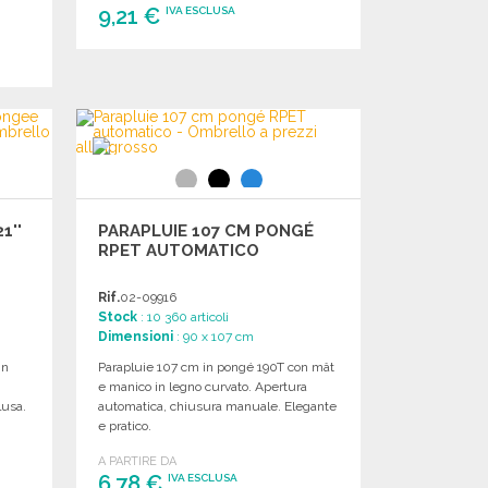
9,21 €
IVA ESCLUSA
ORDINARE
Richiedi un preventivo
1''
PARAPLUIE 107 CM PONGÉ
RPET AUTOMATICO
Rif.
02-09916
Stock
: 10 360 articoli
Dimensioni
: 90 x 107 cm
in
Parapluie 107 cm in pongé 190T con mât
e manico in legno curvato. Apertura
lusa.
automatica, chiusura manuale. Elegante
e pratico.
A PARTIRE DA
6,78 €
IVA ESCLUSA