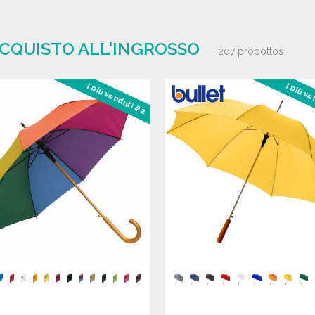
ACQUISTO ALL'INGROSSO
207 prodottos
I più venduti #2
I più v