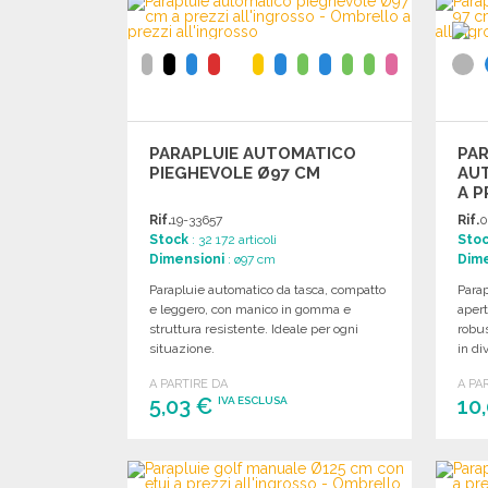
Richiedi un preventivo
PARAPLUIE AUTOMATICO
PAR
PIEGHEVOLE Ø97 CM
AUT
A P
Rif.
19-33657
Rif.
0
Stock
: 32 172 articoli
Sto
Dimensioni
: ø97 cm
Dime
Parapluie automatico da tasca, compatto
Para
e leggero, con manico in gomma e
aper
struttura resistente. Ideale per ogni
robus
situazione.
in di
super
A PARTIRE DA
A PA
5,03 €
10
IVA ESCLUSA
ORDINARE
Richiedi un preventivo