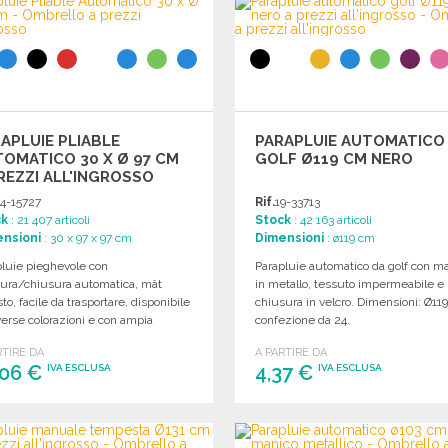
Richiedi un preventivo
APLUIE PLIABLE
PARAPLUIE AUTOMATICO
OMATICO 30 X Ø 97 CM
GOLF Ø119 CM NERO
REZZI ALL'INGROSSO
4-15727
Rif.
19-33713
ck
: 21 407 articoli
Stock
: 42 163 articoli
nsioni
: 30 x 97 x 97 cm
Dimensioni
: ø119 cm
pluie pieghevole con
Parapluie automatico da golf con m
tura/chiusura automatica, mât
in metallo, tessuto impermeabile e
to, facile da trasportare, disponibile
chiusura in velcro. Dimensioni: Ø11
verse colorazioni e con ampia
confezione da 24.
ficie per personalizzazione.
RTIRE DA
A PARTIRE DA
,06 €
4,37 €
IVA ESCLUSA
IVA ESCLUSA
ORDINARE
ORDINARE
Richiedi un preventivo
Richiedi un preventivo