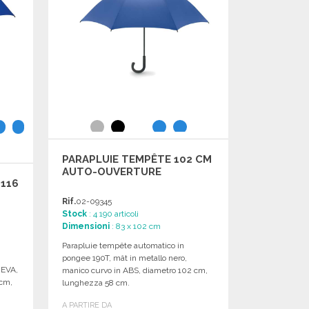
PARAPLUIE TEMPÊTE 102 CM
AUTO-OUVERTURE
116
Rif.
02-09345
Stock
: 4 190 articoli
Dimensioni
: 83 x 102 cm
Parapluie tempête automatico in
pongee 190T, mât in metallo nero,
 EVA,
manico curvo in ABS, diametro 102 cm,
 cm,
lunghezza 58 cm.
A PARTIRE DA