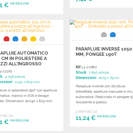
81 €
IVA ESCLUSA
ORDINARE
ORDINARE
Richiedi un preventivo
Richiedi un preventivo
PARAPLUIE INVERSÉ 1050
RAPLUIE AUTOMATICO
MM, PONGEE 190T
 CM IN POLIESTERE A
ZZI ALL'INGROSSO
Rif.
13-22680
3-22261
Stock
: 1 850 articoli
ck
: 4 056 articoli
Dimensioni
: ø105 x 79 cm
nsioni
: 1040 x 825 mm
Parapluie inversé con struttura
luie in poliestere 190T con apertura
brevettata, apertura manuale e chi
matica, manico in EVA e design
automatica. Realizzato in pongee 1
rato. Dimensioni: ø1040 x 825 mm.
resistente e pratico.
A PARTIRE DA
RTIRE DA
11,24 €
IVA ESCLUSA
31 €
IVA ESCLUSA
ORDINARE