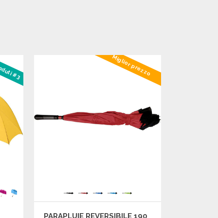
Miglior prezzo
enduti #3
PARAPLUIE REVERSIBILE 190