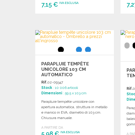
7,15 €
7,
IVA ESCLUSA
ORDINARE
Richiedi un preventivo
PARAPLUIE TEMPÊTE
UNICOLORE 103 CM
PA
AUTOMATICO
TE
Rif.
02-09347
Stock
: 10 006 articoli
Rif.
0
Dimensioni
: 59.5 x 103 cm
Sto
Dime
Parapluie tempête unicolore con
apertura automatica, struttura in metallo
Para
e manico in EVA, diametro di 103 cm.
diame
Chiusura manuale.
balei
gomm
A PARTIRE DA
5,98 €
IVA ESCLUSA
A PA