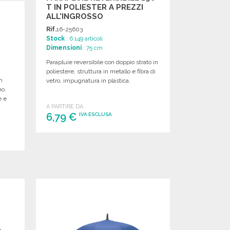
T IN POLIESTER A PREZZI
ALL'INGROSSO
Rif.
16-25603
Stock
: 6 149 articoli
Dimensioni
: 75 cm
Parapluie reversibile con doppio strato in
poliestere, struttura in metallo e fibra di
n
vetro, impugnatura in plastica.
no.
e e
A PARTIRE DA
6,79 €
IVA ESCLUSA
ORDINARE
Richiedi un preventivo