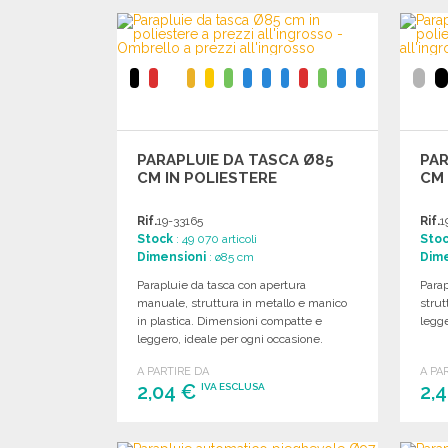
ORDINARE
Richiedi un preventivo
PARAPLUIE DA TASCA Ø85
PAR
CM IN POLIESTERE
CM 
Rif.
19-33165
Rif.
1
Stock
: 49 070 articoli
Sto
Dimensioni
: ø85 cm
Dime
Parapluie da tasca con apertura
Parap
manuale, struttura in metallo e manico
strut
in plastica. Dimensioni compatte e
legge
leggero, ideale per ogni occasione.
A PARTIRE DA
A PA
2,04 €
2,
IVA ESCLUSA
ORDINARE