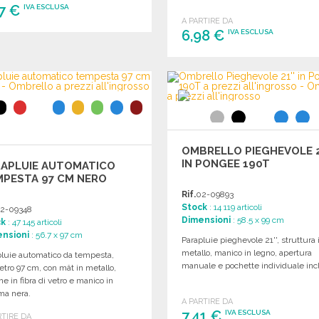
27 €
IVA ESCLUSA
A PARTIRE DA
6,98 €
IVA ESCLUSA
ORDINARE
Richiedi un preventivo
ORDINARE
Richiedi un preventivo
OMBRELLO PIEGHEVOLE 2
IN PONGEE 190T
RAPLUIE AUTOMATICO
MPESTA 97 CM NERO
Rif.
02-09893
Stock
: 14 119 articoli
2-09348
Dimensioni
: 58.5 x 99 cm
ck
: 47 145 articoli
nsioni
: 56.7 x 97 cm
Parapluie pieghevole 21'', struttura 
metallo, manico in legno, apertura
pluie automatico da tempesta,
manuale e pochette individuale inc
tro 97 cm, con mât in metallo,
ne in fibra di vetro e manico in
a nera.
A PARTIRE DA
7,41 €
IVA ESCLUSA
RTIRE DA