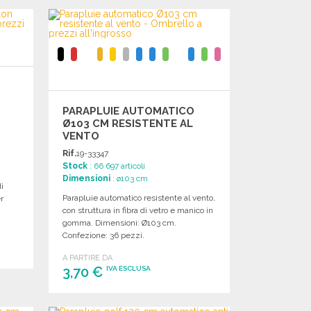
ORDINARE
Richiedi un preventivo
PARAPLUIE AUTOMATICO
Ø103 CM RESISTENTE AL
VENTO
Rif.
19-33347
Stock
: 66 697 articoli
Dimensioni
: ø103 cm
di
Parapluie automatico resistente al vento,
r
con struttura in fibra di vetro e manico in
gomma. Dimensioni: Ø103 cm.
Confezione: 36 pezzi.
A PARTIRE DA
3,70 €
IVA ESCLUSA
ORDINARE