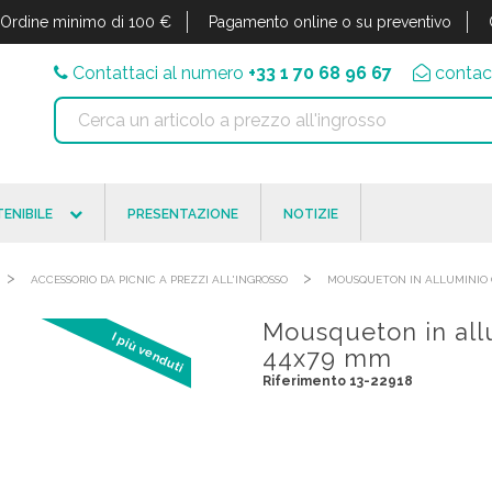
Ordine minimo di 100 €
Pagamento online o su preventivo
Contattaci al numero
+33 1 70 68 96 67
contac
ENIBILE
PRESENTAZIONE
NOTIZIE
>
>
ACCESSORIO DA PICNIC A PREZZI ALL'INGROSSO
MOUSQUETON IN ALLUMINIO 
Mousqueton in allu
I più venduti
44x79 mm
Riferimento 13-22918