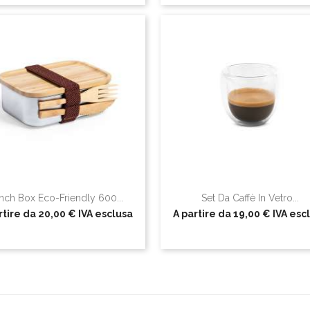
nch Box Eco-Friendly 600...
Set Da Caffè In Vetro...
rtire da
20,00 €
IVA esclusa
A partire da
19,00 €
IVA esc