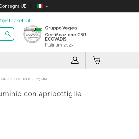
Consegna UE
t@stocketik.it
Gruppo Vegea

Certificazione CSR
ECOVADIS
Platinum 2023
CON APRIBOTTIGLIE 44X79 MM
minio con apribottiglie