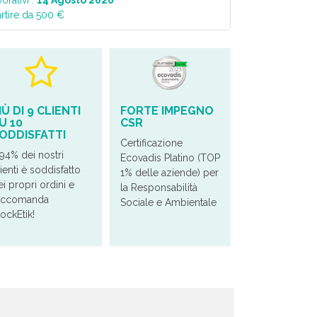
orativi :
14 Agosto 2026
artire da 500 €
IÙ DI 9 CLIENTI
FORTE IMPEGNO
U 10
CSR
ODDISFATTI
Certificazione
 94% dei nostri
Ecovadis Platino (TOP
ienti è soddisfatto
1% delle aziende) per
ei propri ordini e
la Responsabilità
accomanda
Sociale e Ambientale
tockEtik!