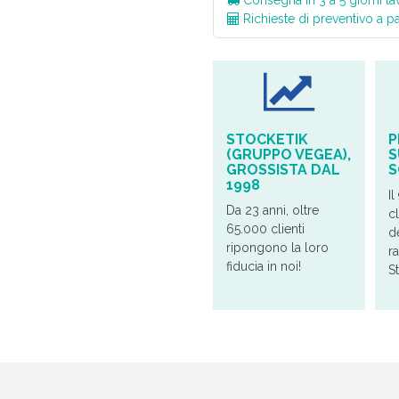
Consegna in 3 à 5 giorni lav
Richieste di preventivo a p
STOCKETIK
P
(GRUPPO VEGEA),
S
GROSSISTA DAL
S
1998
Il
Da 23 anni, oltre
cl
65.000 clienti
d
ripongono la loro
r
fiducia in noi!
S